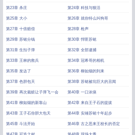
第23章 杀庄
第24章 科技与狠活
第25章 大小
第26章 就你特么叫狗哥
第27章 十倍赔偿
第28章 枪声
第29章 苏铭分钱
第30章 悍匪苏铭
第31章 生扣子弹
第32章 全部逮捕
第33章 王林的救兵
第34章 冠希哥的相机
第35章 发达了
第36章 柳如烟的到来
第37章 色胆包天
第38章 苏铭被坑巨大的丑闻
第39章 再次栽赃让子弹飞一会
第40章 一口浓痰
第41章 柳如烟的新靠山
第42章 来自王子石的提拔
第43章 王子石你胆大包天
第44章 实锤苏铭十年起步
第45章 斗法开始
第46章 古之恶来王校长的否定
第47章 可造之材
第48章 现场大秀