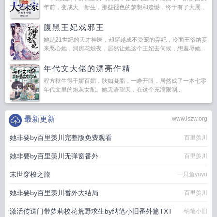
年前，变成大一新生，那些褪色的梦想和遗憾，终于有了大展...
腹黑王妃戏邪王
她是21世纪的天才神医，却穿越成不受宠的弃妃，冷面王爷纳妾
来恶心她，洞房花烛夜，居然让她这个王妃去伺候，想羞辱她...
年代文大佬的漂亮作精
程方秋生得千娇百媚，肤如凝脂，一睁开眼，居然成了一本七零
年代文里的炮灰女配。她无语望天，在这个充满限制...
最新更新
www.lszw.org
她非要by百里羡川完整版免费观看
百里羡川
她非要by百里羡川无弹窗番外
百里羡川
末世穿梭之旅
一只鱼yuyu
她非要by百里羡川番外大结局
百里羡川
激活传送门带萝莉校花荒野求生by纳笔小旧番外篇TXT
纳笔小旧