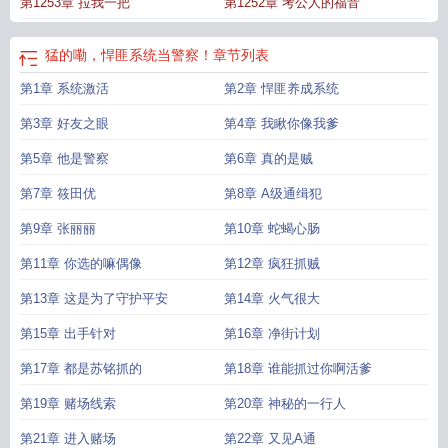
第1253章 拉我一把
第1252章 考公人的福音
猛的嘞，悍匪系统当警察！
章节列表
第1章 系统激活
第2章 悍匪养成系统
第3章 好友之眼
第4章 我瞅你像我爹
第5章 他是警察
第6章 真的是贼
第7章 筱田优
第8章 A级通缉犯
第9章 张丽丽
第10章 蛇蝎心肠
第11章 你选的嘛偶像
第12章 疯狂抓贼
第13章 这是为了守护平安
第14章 火气很大
第15章 出手针对
第16章 净街计划
第17章 都是苏铭抓的
第18章 谁能抓过你啊活爹
第19章 赌场线索
第20章 神秘的一行人
第21章 进入赌场
第22章 又见A通