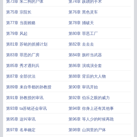
求助
第73章 朱二狗的尸体
第74章 蹊跷的手术
第75章 宗院长
第76章 黑色灵车
第77章 当面贿赂
第78章 捅破天
第79章 风起
第80章 罪恶工厂
第81章 苏铭的抓捕计划
第82章 去去去
第83章 罪恶的厂房
第84章 旗杆当武器
第85章 秀才遇到兵
第86章 演戏演全套
第87章 全部伏法
第88章 背后的大人物
第89章 来自帝都的孙教授
第90章 审讯开始
第91章 孙教授的审讯
第92章 伯乐之眼的威力
第93章 ta苏铭还会审讯
第94章 你身上还有其他事
第95章 这叫审讯
第96章 等人少的时候再跪
第97章 名单确定
第98章 山洞里的尸体