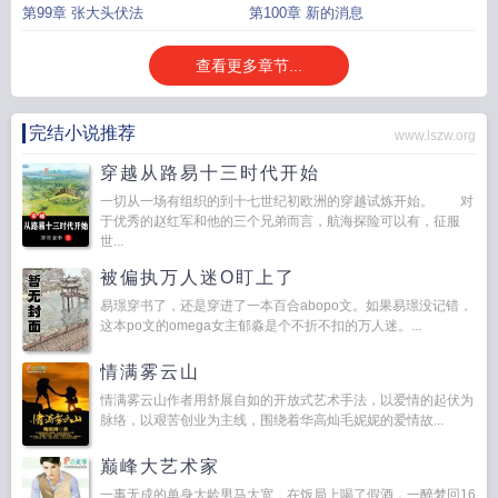
第99章 张大头伏法
第100章 新的消息
查看更多章节...
完结小说推荐
www.lszw.org
穿越从路易十三时代开始
一切从一场有组织的到十七世纪初欧洲的穿越试炼开始。 对
于优秀的赵红军和他的三个兄弟而言，航海探险可以有，征服
世...
被偏执万人迷O盯上了
易璟穿书了，还是穿进了一本百合abopo文。如果易璟没记错，
这本po文的omega女主郁淼是个不折不扣的万人迷。...
情满雾云山
情满雾云山作者用舒展自如的开放式艺术手法，以爱情的起伏为
脉络，以艰苦创业为主线，围绕着华高灿毛妮妮的爱情故...
巅峰大艺术家
一事无成的单身大龄男马大宽，在饭局上喝了假酒，一醉梦回16