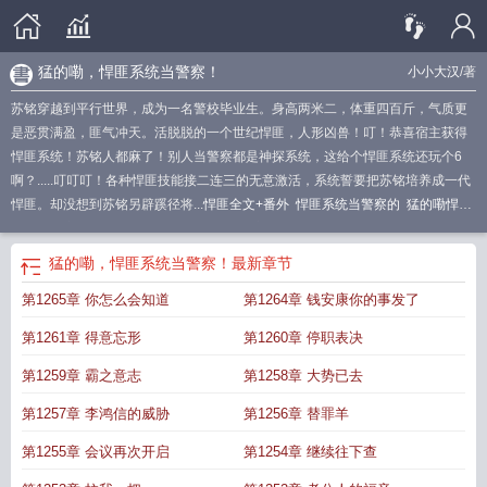
猛的嘞，悍匪系统当警察！
小小大汉
/著
苏铭穿越到平行世界，成为一名警校毕业生。身高两米二，体重四百斤，气质更
是恶贯满盈，匪气冲天。活脱脱的一个世纪悍匪，人形凶兽！叮！恭喜宿主获得
悍匪系统！苏铭人都麻了！别人当警察都是神探系统，这给个悍匪系统还玩个6
啊？.....叮叮叮！各种悍匪技能接二连三的无意激活，系统誓要把苏铭培养成一代
悍匪。却没想到苏铭另辟蹊径将...
悍匪全文+番外
悍匪系统当警察的
猛的嘞悍匪
系统当警察小小大汉
猛的嘞悍匪系统当警察TxT
悍匪系列全文免费阅读
猛的嘞
悍匪系统当警察
悍匪笔趣阁
猛的嘞
悍匪系统当警察
悍匪系列之
穿越悍匪系
猛的嘞，悍匪系统当警察！
最新章节
统
悍匪系统流
猛的嘞悍匪系统当警察叫什么名字
悍匪系统当警察!
悍匪全文阅
第1265章 你怎么会知道
第1264章 钱安康你的事发了
读
悍匪主角
第1261章 得意忘形
第1260章 停职表决
第1259章 霸之意志
第1258章 大势已去
第1257章 李鸿信的威胁
第1256章 替罪羊
第1255章 会议再次开启
第1254章 继续往下查