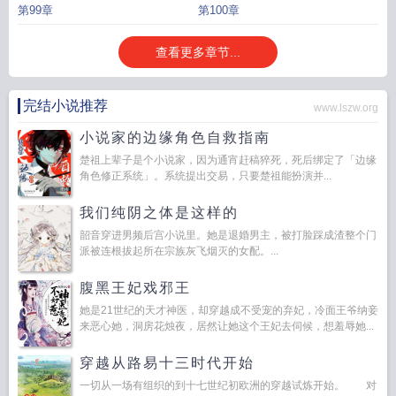
第99章
第100章
查看更多章节...
完结小说推荐
www.lszw.org
小说家的边缘角色自救指南
楚祖上辈子是个小说家，因为通宵赶稿猝死，死后绑定了「边缘
角色修正系统」。系统提出交易，只要楚祖能扮演并...
我们纯阴之体是这样的
韶音穿进男频后宫小说里。她是退婚男主，被打脸踩成渣整个门
派被连根拔起所在宗族灰飞烟灭的女配。...
腹黑王妃戏邪王
她是21世纪的天才神医，却穿越成不受宠的弃妃，冷面王爷纳妾
来恶心她，洞房花烛夜，居然让她这个王妃去伺候，想羞辱她...
穿越从路易十三时代开始
一切从一场有组织的到十七世纪初欧洲的穿越试炼开始。 对