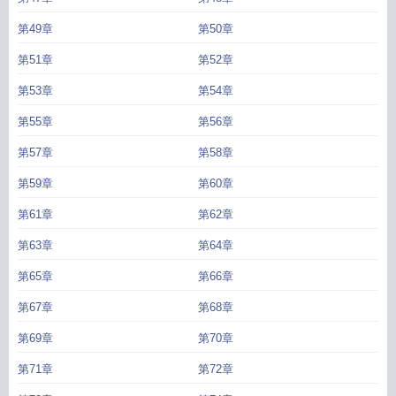
第49章
第50章
第51章
第52章
第53章
第54章
第55章
第56章
第57章
第58章
第59章
第60章
第61章
第62章
第63章
第64章
第65章
第66章
第67章
第68章
第69章
第70章
第71章
第72章