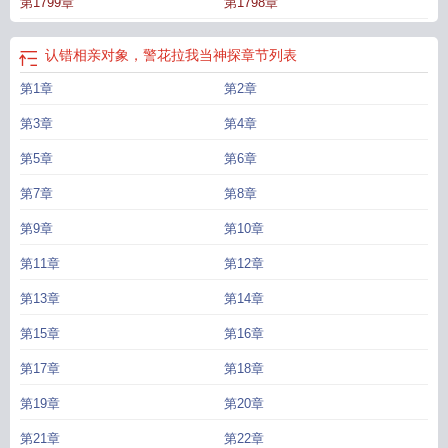
第1799章
第1798章
认错相亲对象，警花拉我当神探
章节列表
第1章
第2章
第3章
第4章
第5章
第6章
第7章
第8章
第9章
第10章
第11章
第12章
第13章
第14章
第15章
第16章
第17章
第18章
第19章
第20章
第21章
第22章