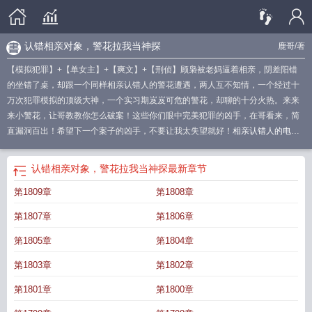
认错相亲对象，警花拉我当神探
鹿哥
/著
【模拟犯罪】+【单女主】+【爽文】+【刑侦】顾枭被老妈逼着相亲，阴差阳错
的坐错了桌，却跟一个同样相亲认错人的警花遭遇，两人互不知情，一个经过十
万次犯罪模拟的顶级大神，一个实习期岌岌可危的警花，却聊的十分火热。来来
来小警花，让哥教教你怎么破案！这些你们眼中完美犯罪的凶手，在哥看来，简
直漏洞百出！希望下一个案子的凶手，不要让我太失望就好！
相亲认错人的电视
剧
警花拉我当神探章节目
警花拉我当神探TXT
相亲认错人的
认错相亲对象开
始成为神豪
从认错相亲对象开始成为神
相亲认错对象的
女主相亲认错人
相亲
认错相亲对象，警花拉我当神探
最新章节
搞错对象
认错相亲对象的
警花拉我当神探百度
男的是交警
认错相亲对象
警花
第1809章
第1808章
拉我当神探 鹿哥
美女相亲认错人
警花拉我当神探顾枭
从认错相亲对象开始成
为
认错相亲对象警花拉我当神探
当我认错相亲对象后
什么电视剧
女的是医
第1807章
第1806章
生
相亲认错人结婚排行榜
从认错相亲对象开始当神豪
相亲认错人直接领证
认
错相亲对象警花拉我当神探笔趣阁
第1805章
第1804章
第1803章
第1802章
第1801章
第1800章