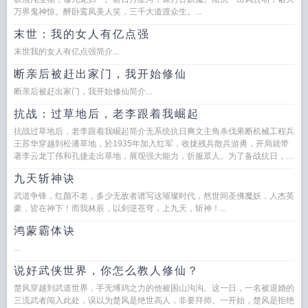
万界鬼神惊。醉卧鸾凤美人笑，三千大道渡众生。...
末世：我的女人有亿点强
末世我的女人有亿点强简介...
断亲后被赶出家门，我开始修仙
断亲后被赶出家门，我开始修仙简介...
抗战：过草地后，老李跟着我崛起
抗战过草地后，老李跟着我崛起简介无系统抗日爽文主角杀伐果断机械工程兵
王苏华穿越到松潘草地，於1935年加入红军，收拢残兵散兵游勇，开局就带
著李云龙丁伟和孔捷走出草地，展现强大能力，折服眾人。为了备战抗日，苏
华决定...
九天斩神诀
武道争锋，红颜不老，多少无敌者谱写这璀璨时代，然世间圣佛魔妖，人杰英
豪，皆在神下！而我林辰，以剑逆苍穹，上九天，斩神！...
鸿蒙霸体诀
...
说好武侠世界，你怎么教人修仙？
楚风穿越到武道世界，手无缚鸡之力的他被困山沟沟。这一日，一名被退婚的
三流武者闯入此处，误以为楚风是绝世高人，非要拜师。一开始，楚风是拒绝