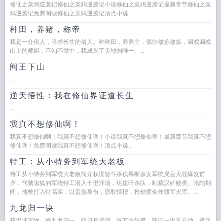
修仙之菜鸡逆袭记修仙之菜鸡逆袭记小说修仙之菜鸡逆袭记最新章节修仙之菜
鸡逆袭记免费阅读修仙之菜鸡逆袭记顶点小说...
种田，养猪，称帝
我是一介俗人，寻求长生的俗人。种种田，养养主，偶尔修炼修炼，调戏调戏
山上的师姐，不知不觉中，我成为了天地的唯一。...
阎王下山
...
逆天悟性：我在修仙界证道长生
...
我真不想修仙啊！
我真不想修仙啊！我真不想修仙啊！小说我真不想修仙啊！最新章节我真不想
修仙啊！免费阅读我真不想修仙啊！顶点小说...
特工：从小特务到军统大老板
特工从小特务到军统大老板简介权谋智斗杀伐果断多女军统局座大战爆发前
夕，代號鬼狐的军统特工潜入十里洋场，组建暗杀队，制裁汉奸败类。沦陷期
间，他曾打入特高课，以贵族身份，窃取情报，抢劫黄金炸毁军火库。...
九龙归一诀
获混沌宝物，修九龙归一。斩日月星河，诛万古妖魔。陆沉一出风云动，诸天