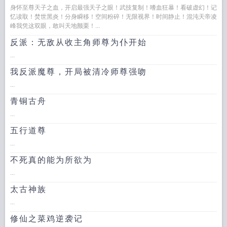
身怀至尊天子之血，开启最强天子之眼！武技复制！嗜血狂暴！看破虚幻！记
忆读取！焚世黑炎！分身瞬移！空间粉碎！无限视界！时间静止！混沌天帝凌
峰我凭这双眼，敢叫天地颤栗！...
反派：无敌从收主角师尊为仆开始
...
我反派魔尊，开局被清冷师尊强吻
...
青铜古舟
...
五行道尊
...
不死真的能为所欲为
...
太古神族
...
修仙之菜鸡逆袭记