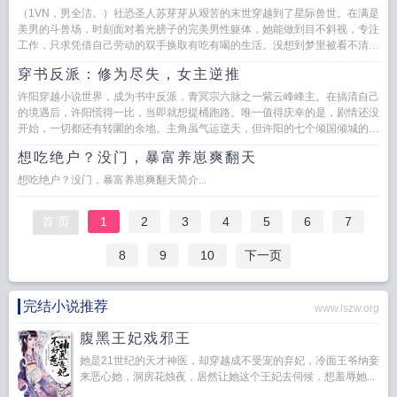
（1VN，男全洁。）社恐圣人苏芽芽从艰苦的末世穿越到了星际兽世。在满是
美男的斗兽场，时刻面对着光膀子的完美男性躯体，她能做到目不斜视，专注
工作，只求凭借自己劳动的双手换取有吃有喝的生活。没想到梦里被看不清模
样的健...
穿书反派：修为尽失，女主逆推
许阳穿越小说世界，成为书中反派，青冥宗六脉之一紫云峰峰主。在搞清自己
的境遇后，许阳慌得一比，当即就想提桶跑路。唯一值得庆幸的是，剧情还没
开始，一切都还有转圜的余地。主角虽气运逆天，但许阳的七个倾国倾城的徒
儿同样不差，个个天赋妖孽，跟...
想吃绝户？没门，暴富养崽爽翻天
想吃绝户？没门，暴富养崽爽翻天简介...
首 页
1
2
3
4
5
6
7
8
9
10
下一页
完结小说推荐
www.lszw.org
腹黑王妃戏邪王
她是21世纪的天才神医，却穿越成不受宠的弃妃，冷面王爷纳妾
来恶心她，洞房花烛夜，居然让她这个王妃去伺候，想羞辱她...