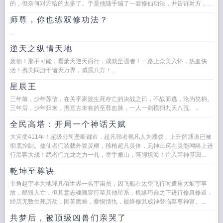
的，但奈何对方给的太多了。于是他随手编了一套修仙功法，并告诉对方，这
是直通长生之法，就准备跑路。...
师尊，你也练双修功法？
...
逆天之纵情天地
废物！那不可能，看萧天逆天而行，成就至强者！一路上众美入怀，热血快
活！携美同游于诸天万界，威震八方！...
星辰王
三年前，少年苏信，在关乎家族生死存亡的决战之日，不战而逃，沦为笑柄。
三年后，少年归来，携亘古未有的至尊血脉，一人一剑横扫九天八荒。...
全民高塔：开局一个神话天赋
大灾变411年！超级公司垄断都市，超凡强者视凡人为蝼蚁，上升的通道已被
彻底控制。修仙者们装载外置灵根，移植超凡灵体，元神出窍在灵能网络上进
行黑客大战！武者们九龙之力一扎，举手搬山，落脚填海！注入巨神基因...
乾坤至尊诀
主角赵宇本为地球凡俗世界一名宇宙员，因飞船在太空飞行时遭重大航宇事
故，船毁人亡，但其意志魂魄穿行至其他星系，机缘巧合之下进行修真修道，
经历无数生死历劫，困苦磨难，爱恨情仇，最终修武成神登临至尊神宫。...
共梦后，被顶级凶兽们亲哭了