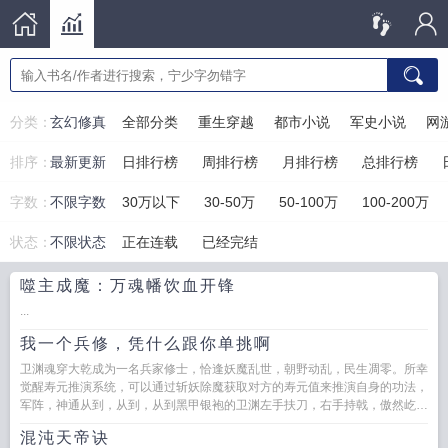
分类：
玄幻修真
全部分类
重生穿越
都市小说
军史小说
网
排序：
最新更新
日排行榜
周排行榜
月排行榜
总排行榜
字数：
不限字数
30万以下
30-50万
50-100万
100-200万
状态：
不限状态
正在连载
已经完结
噬主成魔：万魂幡饮血开锋
...
我一个兵修，凭什么跟你单挑啊
卫渊魂穿大乾成为一名兵家修士，恰逢妖魔乱世，朝野动乱，民生凋零。所幸
觉醒寿元推演系统，可以通过斩妖除魔获取对方的寿元值来推演自身的功法，
军阵，神通从到，从到，从到黑甲银袍的卫渊左手扶刀，右手持戟，傲然屹立
于祥云之上，身后是...
混沌天帝诀