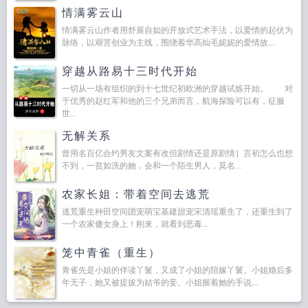
情满雾云山
情满雾云山作者用舒展自如的开放式艺术手法，以爱情的起伏为
脉络，以艰苦创业为主线，围绕着华高灿毛妮妮的爱情故...
穿越从路易十三时代开始
一切从一场有组织的到十七世纪初欧洲的穿越试炼开始。 对
于优秀的赵红军和他的三个兄弟而言，航海探险可以有，征服
世...
无解关系
曾用名百亿合约男友文案有改但剧情还是原剧情］言初怎么也想
不到，一贫如洗的她，会和一个陌生男人，莫名...
农家长姐：带着空间去逃荒
逃荒重生种田空间团宠萌宝基建甜宠宋清瑶重生了，还重生到了
一个农家傻女身上！刚来，就看到恶毒...
笼中青雀（重生）
青雀先是小姐的伴读丫鬟，又成了小姐的陪嫁丫鬟。小姐婚后多
年无子，她又被提拔为姑爷的妾。小姐握着她的手说...