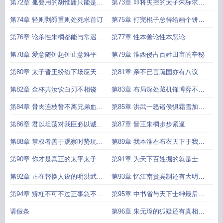
宫求追读求月票求推荐票
第72章 孤要用的胡惟庸只能是条
第73章 即将失控的太子朱标求首
狗求首订
订
第74章 轻则剥爵重则处死求首订
第75章 打完棍子总得给画个饼吧
求首订
第76章 论杀性朱棡都能与常遇春
第77章 性本善论性本恶论
比肩 求首订
第78章 爱意随钟起钟止意难平
第79章 淮西侵占百姓田亩的辛秘
第80章 太子晋王纷纷下场应天最
第81章 亲不已言疏国亦有八议
硬后台
第82章 金杯共汝饮白刃不相饶
第83章 布局深处藏机锋博弈不言
声色寒
第84章 骨肉连枝誓不离兄弟血亲
第85章 洪武一怒诸侯惧霜雪加身
不刃相向
胆皆寒
第86章 君以坦荡对我臣必以诚侍
第87章 晋王朱棡步步紧逼
君
第88章 掌权者善于观察时势玩弄
第89章 我本淮右布衣天下于我何
人心
加焉
第90章 你才是真正的太平太子
第91章 为天下百姓掘的就是士族
豪绅的根
第92章 正在替换人设的明洪武朱
第93章 忆江南贵宾制还有大明贱
元璋
籍制
第94章 矫枉不可不过正事急不可
第95章 中书省与天下士绅最后的
不从权
绝唱
请假条
第96章 朱元璋的狐疑还有真相大