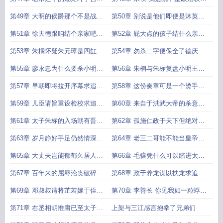
家求追读求月票求推荐票
求追读求月票求推荐票
第49章 大明的侯爵那个不是战功
第50章 别说是他们即便是沐英都
赫赫求追读求月票求推荐票
未曾封爵求追读求月票求推荐票
第51章 徐天德跟咱结个亲家吧求
第52章 屁大点的孩子结什么亲求
追读求月票求推荐票
追读求月票求推荐票
第53章 朱棡怀疑朱元璋是四缸的
第54章 勿杀二字便保全了德庆侯
配置求追读求月票求推荐票
性命求追读求月票求推荐票
第55章 廖永忠为什么要杀小明王
第56章 朱棡与朱标复盘小明王之
韩林儿求追读求月票求推荐票
死求追读求月票求推荐票
第57章 早朝即将拉开序幕求追读
第58章 这份奏章可是一个烫手山
求月票求推荐票
芋求追读求月票求推荐票
第59章 儿臣请旨重设检校求追读
第60章 来自于洪武大帝的杀意求
求月票求推荐票
追读求月票求推荐票
第61章 太子朱标的入场朝有晋王
第62章 孤施仁政于天下但绝对不
党求追读求月票求推荐票
妥协求追读求月票求推荐票
第63章 岁月静好手足仍然情深求
第64章 老三二哥能不能当皇帝求
追读求月票求推荐票
追读求月票求推荐票
第65章 大丈夫岂能郁郁久居人下
第66章 毛骧凭什么可以踏进太原
求追读求月票求推荐票
府求追读求月票求推荐票
第67章 百年来的屈辱沦丧破碎山
第68章 政于养龙谋以扶龙求追读
河求追读求月票求推荐票
求月票求推荐票
第69章 邓叔叔请将芷若嫁于侄儿
第70章 李善长 你见我如一粒蜉蝣
求追读求月票求推荐票
见青天求追读求月票求推荐票
第71章 右丞相胡惟庸已至太子东
上架与三江感言抱拳了兄弟们