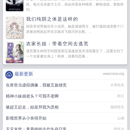
统。每次击杀敌方士兵，就会掉落各种物资，解锁成就，更能得
到...
我们纯阴之体是这样的
韶音穿进男频后宫小说里。她是退婚男主，被打脸踩成渣整个门
派被连根拔起所在宗族灰飞烟灭的女配。...
农家长姐：带着空间去逃荒
逃荒重生种田空间团宠萌宝基建甜宠宋清瑶重生了，还重生到了
一个农家傻女身上！刚来，就看到恶毒...
最新更新
www.lszw.org
在兽世当虚拟偶像，我被五族雄竞
水青秋色
精神小妹崩老头？可我不老啊
郎日
被赵王赶走，始皇拜我为丞相
烟雨西瓜
影视世界从小舍得开始
山俪
天灾末世：童养媳的古代生存日常
郑怀夕