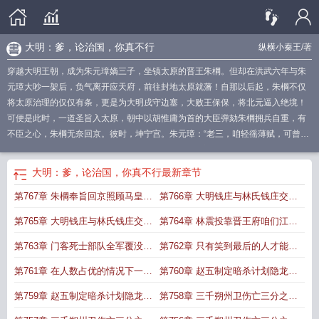
大明：爹，论治国，你真不行
纵横小秦王
/著
穿越大明王朝，成为朱元璋嫡三子，坐镇太原的晋王朱棡。但却在洪武六年与朱
元璋大吵一架后，负气离开应天府，前往封地太原就藩！自那以后起，朱棡不仅
将太原治理的仅仅有条，更是为大明戍守边塞，大败王保保，将北元逼入绝境！
可便是此时，一道圣旨入太原，朝中以胡惟庸为首的大臣弹劾朱棡拥兵自重，有
不臣之心，朱棡无奈回京。彼时，坤宁宫。朱元璋：“老三，咱轻徭薄赋，可曾亏
待百姓？”朱棡：“呵呵，天下穷苦唯有百姓，若连田亩都没有，何以轻徭薄赋，而
百姓仍是水生火热！”朱元璋：“我大力惩治贪官污吏，可曾对不起大明？”朱棡：
大明：爹，论治国，你真不行
最新章节
“呵呵，不改革弊端，若是一昧杀杀杀，你哪怕是将天下官员全部杀干净，又能如
第767章 朱棡奉旨回京照顾马皇后
第766章 大明钱庄与林氏钱庄交叉
何？”朱元璋：“我为你们封王赐藩，就是为了让你们永享荣华富贵，可曾对不起你
们？”朱棡：“呵呵，以一国之力赡养朱家亲族？可曾听闻物极必反，国亡族灭！”
大结局
持股双方互利共赢下
第765章 大明钱庄与林氏钱庄交叉
第764章 林震投靠晋王府咱们江南
“逆子！”朱元璋怒喝道。“呵呵，爹，论治国，你真不行。”朱棡淡然道。是夜，朱
元璋留晋王朱棡在京辅国，重议洪武诸策。
持股双方互利共赢上
林家也有燕王做靠山
大明爹
我真
论治国
你真不如我
第763章 门客死士部队全军覆没江
第762章 只有笑到最后的人才能成
南林家慌了
为真正的获胜者
第761章 在人数占优的情况下一换
第760章 赵五制定暗杀计划隐龙卫
一就等于战败
谋算林震下
第759章 赵五制定暗杀计划隐龙卫
第758章 三千朔州卫伤亡三分之一
谋算林震上
这个责任谁来负下