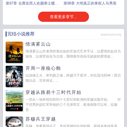
白
第97章 仓廪实而人欢颜寒士暖衣
第98章 大明真正的掌权人马秀英
幼有养
查看更多章节...
完结小说推荐
www.lszw.org
情满雾云山
情满雾云山作者用舒展自如的开放式艺术手法，以爱情的起伏为
脉络，以艰苦创业为主线，围绕着华高灿毛妮妮的爱情故...
开局一座核心舱
以战锤之火，审判庭之魂，跨越万千星河，对抗混沌邪神！西贝
猫出品，完本保证。...
穿越从路易十三时代开始
一切从一场有组织的到十七世纪初欧洲的穿越试炼开始。 对
于优秀的赵红军和他的三个兄弟而言，航海探险可以有，征服
世...
苏穆兵王穿越
苏穆，华夏最强兵王，意外穿越到抗战时期，获得杀敌掉装系