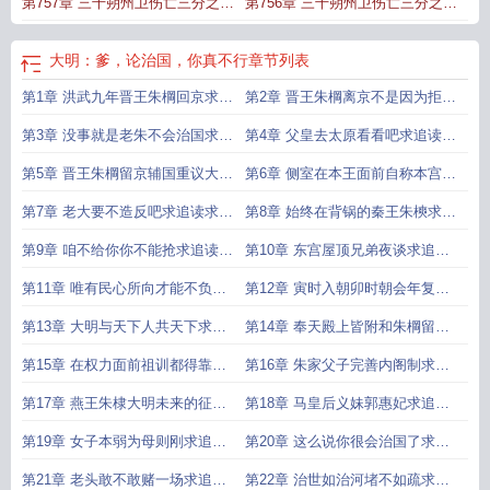
第757章 三千朔州卫伤亡三分之一
第756章 三千朔州卫伤亡三分之一
这个责任谁来负中
这个责任谁来负上
大明：爹，论治国，你真不行
章节列表
第1章 洪武九年晋王朱棡回京求追
第2章 晋王朱棡离京不是因为拒亲
读求月票求推荐票
婚求追读求月票求推荐票
第3章 没事就是老朱不会治国求追
第4章 父皇去太原看看吧求追读求
读求月票求推荐票
月票求推荐票
第5章 晋王朱棡留京辅国重议大明
第6章 侧室在本王面前自称本宫求
国策求追读求月票求推荐票
追读求月票求推荐票
第7章 老大要不造反吧求追读求月
第8章 始终在背锅的秦王朱樉求追
票求推荐票
读求月票求推荐票
第9章 咱不给你你不能抢求追读求
第10章 东宫屋顶兄弟夜谈求追读
月票求推荐票
求月票求推荐票
第11章 唯有民心所向才能不负大
第12章 寅时入朝卯时朝会年复一
明求追读求月票求推荐票
年求追读求月票求推荐票
第13章 大明与天下人共天下求追
第14章 奉天殿上皆附和朱棡留京
读求月票求推荐票
辅国求追读求月票求推荐票
第15章 在权力面前祖训都得靠边
第16章 朱家父子完善内阁制求追
站求追读求月票求推荐票
读求月票求推荐票
第17章 燕王朱棣大明未来的征北
第18章 马皇后义妹郭惠妃求追读
大将军求追读求月票求推荐票
求月票求推荐票
第19章 女子本弱为母则刚求追读
第20章 这么说你很会治国了求追
求月票求推荐票
读求月票求推荐票
第21章 老头敢不敢赌一场求追读
第22章 治世如治河堵不如疏求追