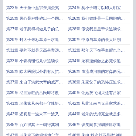
求月票求推荐票
读求月票求推荐票
第23章 天子坐中堂宗亲攘蛮夷求
第24章 臭小子咱可以印大明宝钞
追读求月票求推荐票
啊求追读求月票求推荐票
第25章 民心是秤能称出一个国家
第26章 我们始终是一母同胞的亲
的轻重求追读求月票求推荐票
兄弟求追读求月票求推荐票
第27章 老子惹得祸做儿子的总得
第28章 假设我是皇帝求追读求月
给擦吧求追读求月票求推荐票
票求推荐票
第29章 封太子朱标草原王求追读
第30章 中原与草原的最大区别求
求月票求推荐票
追读求月票求推荐票
第31章 要的不就是天高皇帝远求
第32章 那年天下在手血腥也当尽
追读求月票求推荐票
在我手求追读求月票求推荐票
第33章 小青梅谢钰儿求追读求月
第34章 龙有逆鳞触之必死求追读
票求推荐票
求月票求推荐票
第35章 除太医院以外若有反抗者
第36章 血流成河前的对弈两兄弟
斩立决求追读求月票求推荐
的从容不迫求追读求月票求推荐
第37章 来自于洪武大帝的威严求
第38章 朱家父子的恐怖压迫求追
追读求月票求推荐票
读求月票求推荐票
第39章 彻底癫狂的吕氏即将覆灭
第40章 让她灰飞烟灭还有吕家求
的吕家求追读求月票求推荐票
追读求月票求推荐票
第41章 老朱家从来都不守规矩求
第42章 从此江南再无吕家求追读
追读求月票求推荐票
求月票求推荐票
第43章 还真是一波未平一波又起
第44章 老朱的忧虑完全就是多虑
求追读求月票求推荐票
了求追读求月票求推荐票
第45章 百姓得其正王朝得其利求
第46章 谈笑间拿捏胡惟庸求追读
追读求月票求推荐票
求月票求推荐票
第47章 老朱定下的规矩坤宁宫是
第48章 朱樉 我这就不是政治联姻