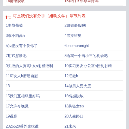
16情感脱敏
15我们互相尊重好吗
可是我们没有分手（姐狗文学）
章节列表
1丰盈葡萄
2姐姐舒服吗h
3乖小狗高h
4弗拉维奥
5我也没有不爱你了
6onemorenight
7用它擦脸吧
8给我一个当小三的机会吧
9失控的大狗高h女s射精控制
10实习男友办公室h控制射精
11坏女人h磨逼自慰
12汪微h
13
14做男人要大度
15我们互相尊重好吗
16情感脱敏
17允许今晚见
18胸链女sp
19说客
20人生路口
2026520番外先吃谁
21未来