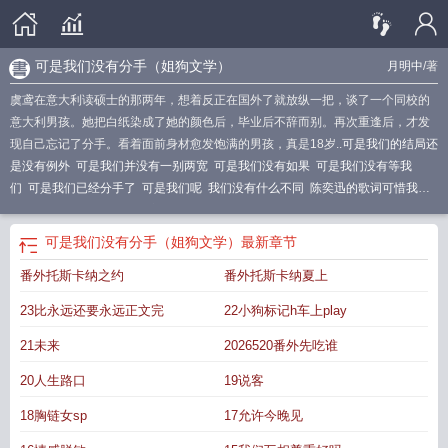
可是我们没有分手（姐狗文学）
月明中
/著
虞鸢在意大利读硕士的那两年，想着反正在国外了就放纵一把，谈了一个同校的
意大利男孩。她把白纸染成了她的颜色后，毕业后不辞而别。再次重逢后，才发
现自己忘记了分手。看着面前身材愈发饱满的男孩，真是18岁..
可是我们的结局还
是没有例外
可是我们并没有一别两宽
可是我们没有如果
可是我们没有等我
们
可是我们已经分手了
可是我们呢
我们没有什么不同
陈奕迅的歌词可惜我们
没有等我们
我们可没有谈恋爱by时有幸免费阅读
我们没有...却能...
可是我们已
经分手了文稿
没有钱啊表情包
我们并没有时光机
可是我们没能在一起是什么
可是我们没有分手（姐狗文学）
最新章节
歌
可是我们没有时间
可惜我们都没有如果
可惜我们没有等我们什么歌
可是我
番外托斯卡纳之约
番外托斯卡纳夏上
没有歌词
原来我们之间已没有任何关系
我们都没有时光机
我们没有时光机
可
是我们没有终点是什么歌
我们可没有恋爱免费阅读
可是我们没有在一起
可惜我
23比永远还要永远正文完
22小狗标记h车上play
们没有
可是我们已经分手了电台
我们没有可能了 下一句是什么?
但是我们没
有
21未来
2026520番外先吃谁
20人生路口
19说客
18胸链女sp
17允许今晚见