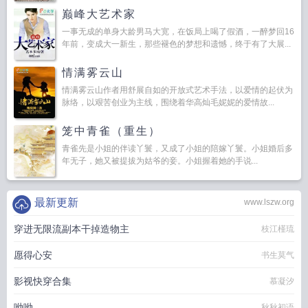
巅峰大艺术家
一事无成的单身大龄男马大宽，在饭局上喝了假酒，一醉梦回16
年前，变成大一新生，那些褪色的梦想和遗憾，终于有了大展...
情满雾云山
情满雾云山作者用舒展自如的开放式艺术手法，以爱情的起伏为
脉络，以艰苦创业为主线，围绕着华高灿毛妮妮的爱情故...
笼中青雀（重生）
青雀先是小姐的伴读丫鬟，又成了小姐的陪嫁丫鬟。小姐婚后多
年无子，她又被提拔为姑爷的妾。小姐握着她的手说...
最新更新
www.lszw.org
穿进无限流副本干掉造物主
枝江槿琉
愿得心安
书生莫气
影视快穿合集
慕凝汐
呦呦
秋秋初语