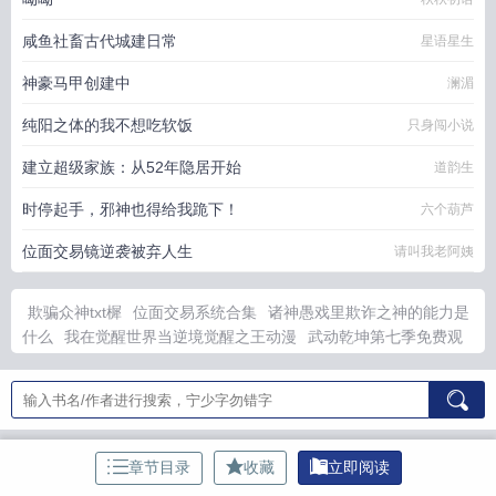
咸鱼社畜古代城建日常
星语星生
神豪马甲创建中
澜湄
纯阳之体的我不想吃软饭
只身闯小说
建立超级家族：从52年隐居开始
道韵生
时停起手，邪神也得给我跪下！
六个葫芦
位面交易镜逆袭被弃人生
请叫我老阿姨
欺骗众神txt樨
位面交易系统合集
诸神愚戏里欺诈之神的能力是
什么
我在觉醒世界当逆境觉醒之王动漫
武动乾坤第七季免费观
看
仙女老婆姐妹
圣经中欺骗神的例子
短剧小伙下山娶美女总
裁
民工和校花全文免费阅读最新章节
斩神死亡顺序
第一章傻子
皇子的
夫人她另有图谋
人外克苏鲁(HPN)
古希腊神话谎言之
神
斩神主神和至高神的区别
宦海官途刚刚最新更新章节免费
斩
神之死之执政的
团宠千金立
欺骗众神by绿窗帘免费阅读
修仙
章节目录
收藏
立即阅读
双休AI
【眷思量】长相思
谍战代号：未亡人
雨露均沾
禁宫风