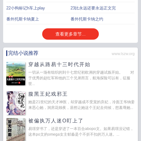
22小狗标记h车上play
23比永远还要永远正文完
番外托斯卡纳夏上
番外托斯卡纳之约
查看更多章节...
完结小说推荐
www.lszw.org
穿越从路易十三时代开始
一切从一场有组织的到十七世纪初欧洲的穿越试炼开始。 对
于优秀的赵红军和他的三个兄弟而言，航海探险可以有，征服
世...
腹黑王妃戏邪王
她是21世纪的天才神医，却穿越成不受宠的弃妃，冷面王爷纳妾
来恶心她，洞房花烛夜，居然让她这个王妃去伺候，想羞辱她...
被偏执万人迷O盯上了
易璟穿书了，还是穿进了一本百合abopo文。如果易璟没记错，
这本po文的omega女主郁淼是个不折不扣的万人迷。...