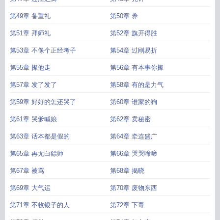
第49章 备重礼
第50章 养
第51章 拜师礼
第52章 旗开得胜
第53章 不像个正经考子
第54章 过刚易折
第55章 撵他走
第56章 有本事你撵
第57章 发了发了
第58章 有的是力气
第59章 好好的怎还哭了
第60章 谁家的狗
第61章 哭爹喊娘
第62章 卖秘密
第63章 话本都是假的
第64章 牵连盛广
第65章 再无白鏢师
第66章 哭哭啼啼
第67章 被骂
第68章 揭晓
第69章 大气运
第70章 废物东西
第71章 不收银子的人
第72章 下毒