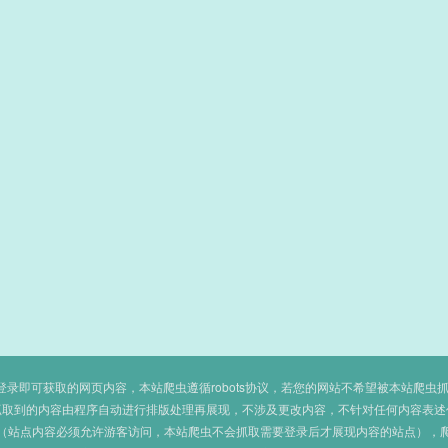
即可获取的网页内容，本站爬虫遵循robots协议，若您的网站不希望被本站爬虫抓取，可
抓取到的内容由程序自动进行排版处理再展现，不涉及更改内容，不针对任何内容表述
（站点内容必须允许游客访问，本站爬虫不会抓取需要登录后才展现内容的站点），