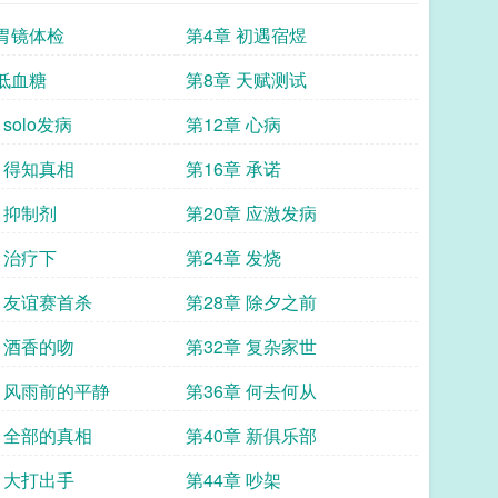
 胃镜体检
第4章 初遇宿煜
 低血糖
第8章 天赋测试
 solo发病
第12章 心病
章 得知真相
第16章 承诺
 抑制剂
第20章 应激发病
 治疗下
第24章 发烧
章 友谊赛首杀
第28章 除夕之前
章 酒香的吻
第32章 复杂家世
章 风雨前的平静
第36章 何去何从
章 全部的真相
第40章 新俱乐部
章 大打出手
第44章 吵架