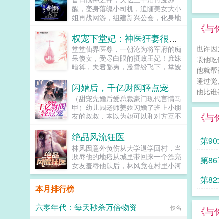
醒，变身落魄小司机，追随美女大小
姐再战网游，组建新兴公会，化身地
狱使者，再续网游巅峰绝唱，演绎王
《与你
者归来…...
权宠下堂妃：神医狂妻很嚣张
也许因
堂堂仙界医尊，一朝沦为将军府的痴
呆傻女，受尽白眼的摄政王妃！庶妹
喂他吃
暗算，夫君鄙夷，漫雪纷飞下，堂嫂
他就帮
更是害她一尸三命！重生归来，她记
睡过觉
忆全复，一双素手，医死人肉白骨。
闪婚后，千亿财阀轻点宠
他比谁
两袖轻挥，整个京城为之颤抖。誓要
（甜宠先婚后爱总裁豪门现代言情马
让欺她辱她之人，付出惨痛代价！传
甲）幼儿园老师姜姝闪婚了班上小朋
说，她嫁给摄政王，是她八辈子修来
《与
友的叔叔，本以为她可以和对方互不
的福气，殊不知人间我玩腻了，休书
干扰的生活一段时间，直至她自己挣
一封，从此我们再无瓜葛，我走我的
到首付的钱。谁知闪婚老公似乎本事
绝品风流狂医
阳光道，你只能走独木桥，要是越
第9
不小，每次在她遇到困境的时候，对
线，休怪我不客气！摄政王赶紧扶着
林风因意外负伤从大学退学回村，当
方总能及时给于帮助。而且自从闪婚
自家的娇妻乖，别闹，小心动了胎
欺辱他的地痞从城里带回来一个漂亮
第8
后，她微博上那位从不发言的粉丝，
气...
女友羞辱他以后，林风竟在村里小河
似乎跟她互动多了起来，慢慢的，她
意外得到了古老传承，无相诀。自此
的微博账号成为大V，她在上班之余
第82
以后，且看林风嬉戏花丛，逍遥都
有了一笔额外的收入。就在她攒齐首
本月排行榜
市！...
付准备买房离开时，那位闪婚老公带
着一块市中心的地皮签购协议过来，
六零年代：每天秒杀万倍物资
佚名
《与
说道你想要多少套房子，我建给你，