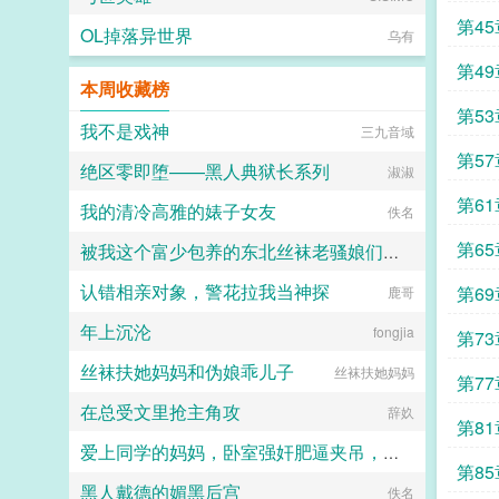
第45
OL掉落异世界
乌有
第49
本周收藏榜
第53
我不是戏神
三九音域
第5
绝区零即堕——黑人典狱长系列
淑淑
第6
我的清冷高雅的婊子女友
佚名
第6
被我这个富少包养的东北丝袜老骚娘们（无绿改）
认错相亲对象，警花拉我当神探
第6
超能逗士
鹿哥
年上沉沦
fongjia
第73
丝袜扶她妈妈和伪娘乖儿子
丝袜扶她妈妈
第7
在总受文里抢主角攻
辞奺
第81
爱上同学的妈妈，卧室强奸肥逼夹吊，屁眼射满，直肠灌精！
第8
黑人戴德的媚黑后宫
西地那非
佚名