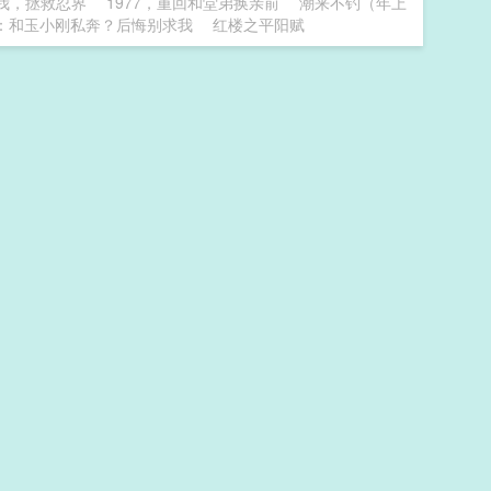
我，拯救忍界
1977，重回和堂弟换亲前
潮来不钓（年上
：和玉小刚私奔？后悔别求我
红楼之平阳赋