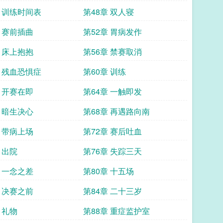
章 训练时间表
第48章 双人寝
章 赛前插曲
第52章 胃病发作
章 床上抱抱
第56章 禁赛取消
章 残血恐惧症
第60章 训练
章 开赛在即
第64章 一触即发
章 暗生决心
第68章 再遇路向南
章 带病上场
第72章 赛后吐血
 出院
第76章 失踪三天
章 一念之差
第80章 十五场
章 决赛之前
第84章 二十三岁
 礼物
第88章 重症监护室