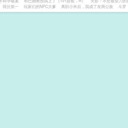
不科学破案
和已婚教授搞上了（1v1甜寵，H）
火影：不想被柴刀的
得分第一
玩家们的NPC大爹
离职小米后，我成了友商公敌
斗罗