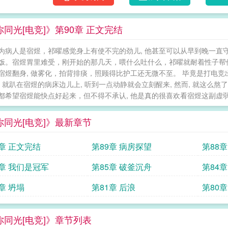
墙壁颓然往下滑，他摘下几乎一年四季佩戴的腕
曜盯着他的手腕无法呼吸，“什…什么时候…”“很
同光[电竞]》第90章 正文完结
的人，却幻想着能带别人走出黑暗。【食用指南
精神疾病重度玉玉胃病心脏哪哪都不行，icu
为病人是宿煜，祁曜感觉身上有使不完的劲儿, 他甚至可以从早到晚一直守在
文，游戏瞎编（玩过一系列游戏融合），攻有病
饭。宿煜胃里难受，刚开始的那几天，喂什么吐什么，祁曜就耐着性子帮他
是视角，这本是双视角，选主攻是因为故事是围绕攻
宿煜翻身, 做雾化，拍背排痰，照顾得比护工还无微不至。 毕竟是打电竞出
[电竞]
, 就趴在宿煜的病床边儿上, 听到一点动静就会立刻醒来, 然而, 就这么
都希望宿煜能快点好起来，但不得不承认, 他是真的很喜欢看宿煜这副虚弱、
你同光[电竞]》最新章节
0章 正文完结
第89章 病房探望
第88
6章 我们是冠军
第85章 破釜沉舟
第84
章 坍塌
第81章 后浪
第80章
你同光[电竞]》章节列表