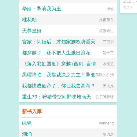
之主，
1v1）
华娱：导演我为王
源俊
桃花劫
推窗望岳
天尊皇婿
笑傲余生
官家：闪婚后，才知家族权势滔天
三页书
都穿越了，还不把人生溅出浪花
箭十三
《落入彩虹国度》穿越+西幻+言情
水灵芝
黑曜降临：我靠裁决之力主宰异变
孤独的乔治
我都快成仙帝了，你让我去高考？
天火炎
重生79：狩猎带空间野味堆满天
公子呀呀呀
新书入库
绿瓷
yunheng
潮涌
珍肉房