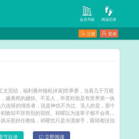
会员书架
阅读记录
注册
登录
][正文完结，福利番外随机掉落]世界赛，当着几千万观
勇，越勇死的越快。不丢人，毕竟对面是有世界第一执
雷怒六连斩的缔造者，说是神也不为过。丢人的是，那个
己初吻却不辞而别的宿煜。祁曜以为这辈子都不会再和
降俱乐部担任教练，祁曜也只是冷漠握手，眼睛都没抬
为眼中钉肉中刺，处处跟他对着干。直到亲眼目睹宿煜
是血。祁曜张口就骂：“你tm没病吧！”却见宿煜靠着
章节目录
立即阅读