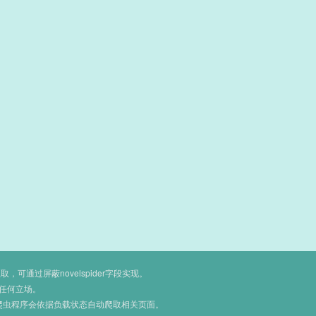
通过屏蔽novelspider字段实现。
任何立场。
爬虫程序会依据负载状态自动爬取相关页面。