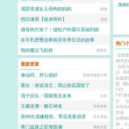
第8
渴望变成女儿母狗的妈妈
陆漫
煦日逢雨【姐弟骨科】
浦浦
骚母狗欠操了！侵犯户外露出系福利姬
在丰乳肥臀连裤袜异世界生活的故事
西陵吹雨
热门
我的魔法飞机杯
情话微甜
脏鱼哥
交换娶
婚书是
最新更新
当表白
品
乖
修仙吗，舒心就好
无依无靠的刀哥
诺最建
图
网
重生：保送清北，我让校花震惊了
TXT
浪子回头：我能预见未来
TXT
追着落日看银河
白灵
文
玉藏龙渊：赌石神龙
清风辰辰
你同光
简谱
第99次成嫌疑犯，警花老婆崩溃
太乙玄仙
免费
游：大
将门血脉之宦海惊澜
偶然天蓝