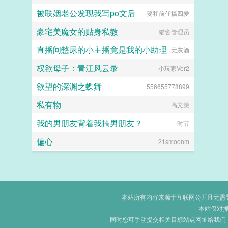
被联姻老公发现我写po文后
要和前任搞四爱
豪宅美魔女的贴身私教
猫舍管理员
直播间憋尿的小主播竟是我的小助理
无灰酒
权欲母子：青江风云录
小玩家Ver2
欲望的深渊之蝶舞
556655778899
私有物
高文羡
我的男朋友背着我搞男朋友？
时节
偏心
21smoonm
本站所有内容来源于互联网公开且无需登录
本站仅对
同时您可手动提交相关目标站点网址给我们