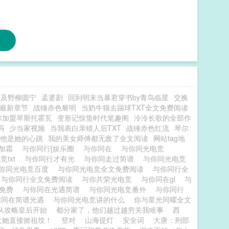
陈及野柳圆宁
孟婆剧
回到明末当暴君穿书by青鸟临星
交换
t最新章节
战锤赤色黎明
当奶牛猫去踢球TXT全文免费阅读
尔加盟琴斯托霍瓦
变形记惊蛰时代笔趣阁
泠泠长歌的全部作
吗
少当家视频
当我表白亲错人后TXT
战锤赤色红流
琴尔
他是她的心跳
我的美女师傅都无敌了全文阅读
网站tag地
y加霜
与你同行[娱乐圈
与你同在
与你同光电竞
竞txt
与你同行才有光
与你同走过简谱
与你同光电竞
你同光电竞百度
与你同光电竞全文免费阅读
与你同行全
与你同行全文免费阅读
与你共荣光电竞
与你同在gl
与
文免费
与你同在光遇简谱
与你同光电竞番外
与你同行
你同在简谱光遇
与你同光电竞讲的什么
你与星光同曜全文
从攻略皇后开始
都分家了，他们越过越穷关我啥事
西
女她直接掀祖坟！
登对
山海提灯
安全词
大唐：刑部