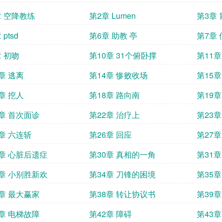
章 空降教练
第2章 Lumen
第3章
ptsd
第6章 助教 亭
第7章
章 初吻
第10章 31个俯卧撑
第11章
章 逃离
第14章 惨败收场
第15
章 挖人
第18章 路向南
第19章
1章 首次面诊
第22章 治疗上
第23章
5章 六连斩
第26章 回应
第27
9章 心脏后遗症
第30章 真相的一角
第31
3章 小别胜新欢
第34章 刀锋的困境
第35
7章 最大赢家
第38章 转让协议书
第39
1章 电梯故障
第42章 障碍
第43