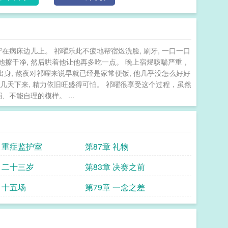
带，露出新旧叠加的伤痕，怆然道：“我是病了…”祁
早了。”“有多早？”“遇到你之前。”一个就快看不到光
】①病弱美人攻（宿煜）×桀骜不驯受（祁曜）②攻
差点挂，受宠攻③前期感情流，后期电竞偏多④甜虐电竞
病床边儿上。 祁曜乐此不疲地帮宿煜洗脸, 刷牙, 一口一口
，病也瞎编⑤不喜欢直接点×⑥当初选主攻并不知道
擦干净, 然后哄着他让他再多吃一点。 晚上宿煜咳喘严重，
展开的，并且我更偏爱攻，喜欢受宠攻 与你同光
身, 熬夜对祁曜来说早就已经是家常便饭, 他几乎没怎么好好
熬了几天下来, 精力依旧旺盛得可怕。 祁曜很享受这个过程，虽然
不能自理的模样。 ...
章 重症监护室
第87章 礼物
章 二十三岁
第83章 决赛之前
 十五场
第79章 一念之差