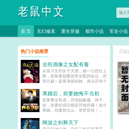
老鼠中文
首 页
玄幻修真
重生穿越
都市小说
军史小说
热门小说推荐
老
全民偶像之女配有毒
从练习生到女子天团，她一心想往上
爬，发誓要颠覆前世女配的命运，然
而总裁一直要潜规则她，身边还有个
未来影视歌巨星在作妖！！！...
离婚后，前妻她悔不当初
前妻事业有成，弃他如敝履。殊不
知，前妻的成功都是拜他所赐！如今
离婚，他重新出山，举世皆惊！...
网游之剑释天下
昔日战神之神，失忆三年后再度苏