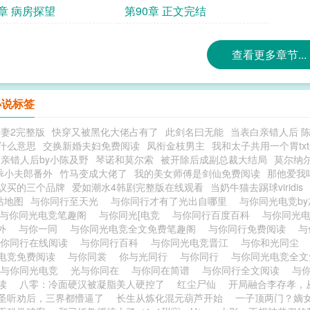
9章 病房探望
第90章 正文完结
查看更多章节...
小说标签
妻2完整版
快穿又被黑化大佬占有了
此剑名曰无能
当表白亲错人后 
什么意思
交换新婚夫妇免费阅读
凤衔金枝男主
我和太子共用一个胃tx
亲错人后by小陈及野
琴诺和莫尔索
被开除后成副总裁大结局
莫尔纳
乖小夫郎番外
竹马变成大佬了
我的美女师傅是剑仙免费阅读
那他爱我
议买的三个品牌
爱如潮水4韩剧完整版在线观看
当奶牛猫去踢球viridis
站地图
与你同行至天光
与你同行才有了光出自哪里
与你同光电竞b
与你同光电竞笔趣阁
与你同光[电竞
与你同行百度百科
与你同光电
番外
与你一同
与你同光电竞全文免费笔趣阁
与你同行免费阅读
与
与你同行在线阅读
与你同行百科
与你同光电竞晋江
与你和光同尘
电竞免费阅读
与你同裳
你与光同行
与你同行
与你同光电竞全
与你同光电竞
光与你同在
与你同在简谱
与你同行全文阅读
与
阅读
八零：冷面硬汉被凝脂美人硬控了
红尘尸仙
开局融合李存孝，
圣听劝后，三界都懵逼了
长生从炼化混元葫芦开始
一子顶两门？嫡