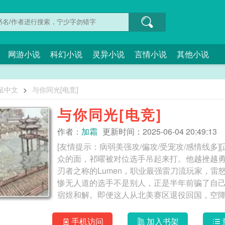
网游小说
科幻小说
灵异小说
言情小说
其他小说
鼠中文
>
与你同光[电竞]
与你同光[电竞]
作者：
加霜
更新时间：2025-06-04 20:49:13
[友情提示：病弱美强攻/偏攻/受宠攻/感情线多
众的面，祁曜被对位选手吊起来打。他越挫越
刃者之称的Lumen，职业最强雷刀流玩家，
惨无人道的选手不是别人，正是半年前骗了自
宿煜和解。即便这人从北美赛区退役回国，空
一下，“祁曜，不必关照。”祁曜记仇，视宿煜
在他面前发病，一拳砸碎了镜子，手上胳膊上都
手机访问
加入书架