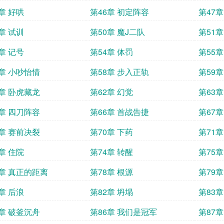
章 好哄
第46章 初定阵容
第47
章 试训
第50章 魔J二队
第51
章 记号
第54章 体罚
第55
7章 小吵怡情
第58章 步入正轨
第59
1章 卧虎藏龙
第62章 幻觉
第63
5章 四刀阵容
第66章 首战告捷
第67
9章 赛前决裂
第70章 下药
第71
章 住院
第74章 转醒
第75章
7章 真正的距离
第78章 根源
第79
章 后浪
第82章 坍塌
第83
5章 破釜沉舟
第86章 我们是冠军
第87章