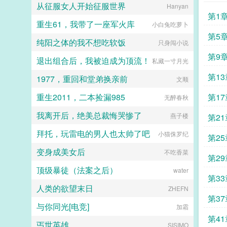
你一天住一套。姜姝这才发现，自己
从征服女人开始征服世界
Hanyan
闪婚了本地一个大财阀，且那个大财
第1
阀就是她那个牛皮糖一样的微博粉
重生61，我带了一座军火库
小白兔吃萝卜
丝。...
第5章 
纯阳之体的我不想吃软饭
只身闯小说
第9
退出组合后，我被迫成为顶流！
私藏一寸月光
第13
1977，重回和堂弟换亲前
文顺
重生2011，二本捡漏985
第17
无醉春秋
我离开后，绝美总裁悔哭惨了
燕子楼
第2
拜托，玩雷电的男人也太帅了吧
小猫侏罗纪
第2
变身成美女后
不吃香菜
第2
顶级暴徒（法案之后）
water
第3
人类的欲望末日
ZHEFN
第3
与你同光[电竞]
加霜
第4
丐世英雄
SISIMO