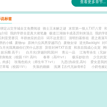
查看更多章节...
小说标签
绑定JJ文学城全文免费阅读
骑士王未解之谜
末世第一狠人TXT八零
ng介绍
我的学群全是真大佬笔趣
极道江湖抽卡成圣厉剑侠顶点
我的学
贝利亚受赛贝
羊群效应的启示
词不达意晋江
清明扫墓祭祖
星之夜落
胖的小橘
废物np
原神六位风男穿越凹凸
废物女绿
逆光Backlight
封
白月光我离婚你们哭什么苏苏
异世封神TXT百度
和亲后我成心尖宠
网
 娱乐圈 高干）
白月光(穿越到民国)H
青云一品
江海寄余生（兄妹
替身炮友（校园 1V1 高H）
春寒（高H1v1）
极乐妙欲功
少主的宠
，肉多]
玫瑰色焰火（师生年下1v1）
九思(伪叔侄,高h)
爱女是我的
烂草莓（校园1V1）
失落的婚姻
浅渊【古代兄妹骨科】
小奶包被