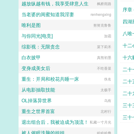
相爱相杀年龄差7岁年下强强身心
越放纵越有钱，我享受肆意人生
枫桥雨路
璟见到了还没有经历过任何情节的郁
1v1欢迎收藏作者鞠躬jpg其他预收
序章
淼。青灰亚麻色的分层长卷发，神态
（作者广告位3啵啵）■古耽戎马踏
当老婆的闺蜜知道我淫妻
renhengxing
有些病弱，眼波迷蒙猫一样慵懒仿佛
秋棠心狠手辣权臣攻x老谋深算谋士
含着水似的，远远一眼望过来就能令
四湖
受权臣技能之伺候娇生惯养的公子哥
唯利是图
努努克鲁鲁
人神魂颠倒。看着郁淼靠在窗边，衬
儿。■古耽照我满怀冰雪忠犬糙汉暗
衫领口微张表情淡漠地用淡色的唇瓣
八唯
卫攻x狠戾变态王爷受被王爷一个巴
与你同光[电竞]
加霜
吞吐烟雾，易璟缓缓向写出郁淼的作
掌扇爽了。■古耽误我秦楼约高冷闷
者献上膝盖。难怪文中那些alpha要
十二
骚大将军x骄扬富贵小少爷被老婆倒
综影视：无限贪念
菜下莉禾
发疯，她看了也忍不住想喊姐姐请让
追又放弃，将军等会，小祖宗哎！■
我贴一下啊！郁淼有一个秘密。她知
东幻众神审判日疯批大佬x高冷之花
白衣披甲
十六
真熊初墨
道未来会发生的所有事。那期间每一
为神清路的蓝星5s指挥长军官权昼，
个alpha的样子她都记得。易璟到来
遇到一个顶级疯批罪犯。想杀我？试
变身成美女后
不吃香菜
二十
之前，郁淼每天都在数着日子等着复
试接吻吗？■现耽第13个治疗师狂躁
仇，因此她清楚的知道易璟不是这个
失眠的霸总，被手段高超的pua心理
重生：开局和校花共睡一床
佚名
世界的人。但是易璟太可爱了。她是
二十
治疗师狠狠拿捏。老婆把我的精神病
她世界里唯一的正常人，不会忽然发
治成了恋爱脑...
从电影抽取技能
太极手
疯对她强取豪夺，也不会利用信息素
二十
在各种地方侮辱一样地占有，还会默
OL掉落异世界
乌有
不作声地带她绕开所有的剧情点。因
三十
为易璟，上辈子那些恶心的alpha没
重生之世界首富
北村行
有一个能来到她的面前。郁淼爱易
三十
璟。只是易璟总是不开窍，每次亲近
退出组合后，我被迫成为顶流！
私藏一寸月光
她到最后都会弹开，即使她说她愿
意。于是在情热期那天，郁淼提前丢
被人催眠洗脑的姐姐
哈哈哈撸