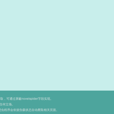
通过屏蔽novelspider字段实现。
任何立场。
爬虫程序会依据负载状态自动爬取相关页面。