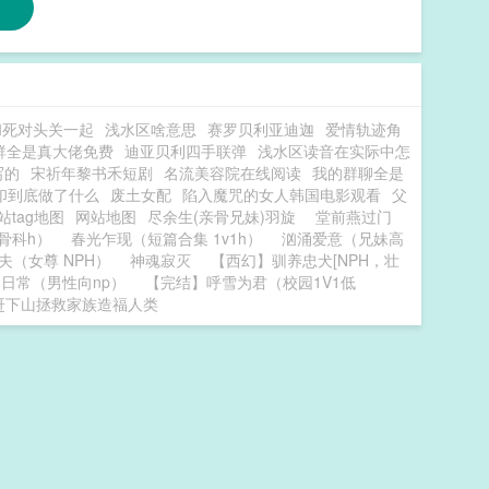
和死对头关一起
浅水区啥意思
赛罗贝利亚迪迦
爱情轨迹角
群全是真大佬免费
迪亚贝利四手联弹
浅水区读音在实际中怎
写的
宋祈年黎书禾短剧
名流美容院在线阅读
我的群聊全是
印到底做了什么
废土女配
陷入魔咒的女人韩国电影观看
父
站tag地图
网站地图
尽余生(亲骨兄妹)羽旋
堂前燕过门
骨科h）
春光乍现（短篇合集 1v1h）
汹涌爱意（兄妹高
夫（女尊 NPH）
神魂寂灭
【西幻】驯养忠犬[NPH，壮
日常（男性向np）
【完结】呼雪为君（校园1V1低
赶下山拯救家族造福人类