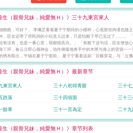
餘生（親骨兄妹，純愛無Ｈ）》三十九東宮來人
细瞧瞧，可好？」 李珮芷看着夏子宁期待的小模样，心底那丝拘谨也随
外，臣女还带了些民间的小玩意儿过来，只是怕殿下早已见过了……」 
论有没有，也是一番心意，我都很高兴。」 「有殿下这句话，臣女便放心
身丫环，春云立即心领神会，动作俐落地将手中的木匣与身上的背袋一一
的绣布取出，平铺在夏子宁面前。 夏子宁看着这副「百蝶穿花」与「云雁
餘生（親骨兄妹，純愛無Ｈ）》最新章节
九東宮來人
三十八初得青眼
三十七
五跌落
三十四假面
三十三
一餘寒
三十一言為定
二十九
餘生（親骨兄妹，純愛無Ｈ）》章节列表