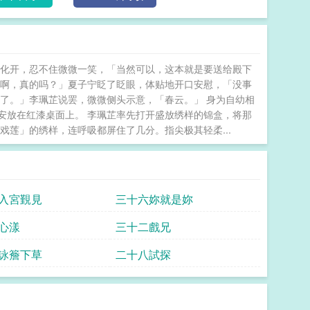
之化开，忍不住微微一笑，「当然可以，这本就是要送给殿下
「啊，真的吗？」夏子宁眨了眨眼，体贴地开口安慰，「没事
了。」李珮芷说罢，微微侧头示意，「春云。」 身为自幼相
安放在红漆桌面上。 李珮芷率先打开盛放绣样的锦盒，将那
戏莲」的绣样，连呼吸都屏住了几分。指尖极其轻柔...
入宮覲見
三十六妳就是妳
心漾
三十二戲兄
詠簷下草
二十八試探