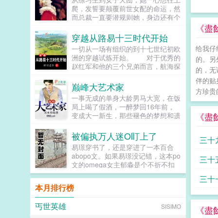
宠溺，于及冠年放他归去。哪知三个
爬，发誓要颠覆前世女配的命运，然
月后，他竟扫平障碍，弑父即位。自
而总裁一直要潜规则她，身边还有个
此后狼子野心，昭然若揭三载风云变
未来影视歌巨星在作妖！！！...
《盡
幻，他荡平七国，强灭五州，将河山
穿越从路易十三时代开始
归化为一，却将精兵对准燕国。强破
宫门之日，未杀一名俘虏，未夺半只
给我仔
一切从一场有组织的到十七世纪初欧
鸡犬。燕王端坐，临视睥睨，不怒而
洲的穿越试炼开始。 对于优秀的
的。另
自威。二人对上视线，促狭中带着几
赵红军和他的三个兄弟而言，航海探
的，无
分挑衅，金阶玉殿便生了寒。那凤目
险可以有，征服世界也可以有，然而
伴的贴
微眯，仍循着旧日称呼，质问声凛
前提是通过五百名额的试炼…...
巅峰大艺术家
冽，吾儿，如今可要杀了寡人？秦诏
方珍贵
一事无成的单身大龄男马大宽，在饭
俯身，骤然折膝跪了下去往日隐忍换
局上喝了假酒，一醉梦回16年前，
作桀骜，锋锐眉眼经年淬炼，越发显
《盡
变成大一新生，那些褪色的梦想和遗
得狠厉，但唇角柔情却化作了一抹
憾，终于有了大展拳脚的机会。当画
笑，未免舍不得。哦？宫城十里，凤
家，做导演，收藏古玩字画，...
冠霞帔，金银珠玉贯满箱，另有玺印
被偏执万人迷O盯上了
三十
一枚，权作信礼。儿臣秦诏笑的璀
易璟穿书了，还是穿进了一本百合
璨，忽又改了口，朕，是来迎娶您回
abopo文。如果易璟没记错，这本po
三十
家的。前期日常卖惨求宠博取父王怜
文的omega女主郁淼是个不折不扣
爱的质子攻x每天外冷内热宠溺带娃
的万人迷。所有见过郁淼的alpha都
的后爹受后期装乖假寐豺狼帝王攻x
三十
无法克制对郁淼强取豪夺的冲动，即
本月排行榜
高冷美强囚凤帝王受食用注意■时代
使郁淼自己性格冷淡对那种事完全没
架春秋平行时期，称呼及势力地图有
有兴趣，剧情也总会拐到那个方向，
私设。双方无任何亲缘关系，质子到
丐世英雄
SISIMO
而且每隔两三章会就换一批alpha，
《盡
他国后，称国君为父王。■端水互宠
刺激得不行。穿到一切开始之前，易