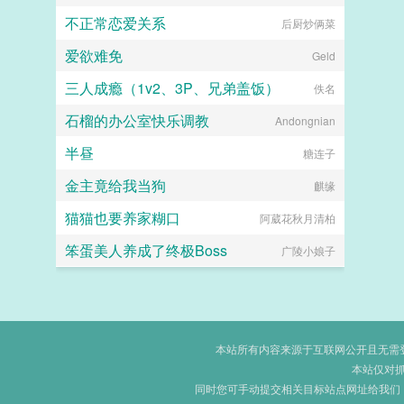
不正常恋爱关系
后厨炒俩菜
爱欲难免
Geld
三人成瘾（1v2、3P、兄弟盖饭）
佚名
石榴的办公室快乐调教
Andongnian
半昼
糖连子
金主竟给我当狗
麒缘
猫猫也要养家糊口
阿葳花秋月清柏
笨蛋美人养成了终极Boss
广陵小娘子
本站所有内容来源于互联网公开且无需登录
本站仅对
同时您可手动提交相关目标站点网址给我们