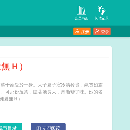
会员书架
阅读记录
注册
登录
愛無Ｈ）
集萬千寵愛於一身。太子夏子宸冷清矜貴，氣質如霜
柔。可那份溫柔，隨著她長大，漸漸變了味。她的名
親骨兄妹，純愛無Ｈ）
章节目录
立即阅读