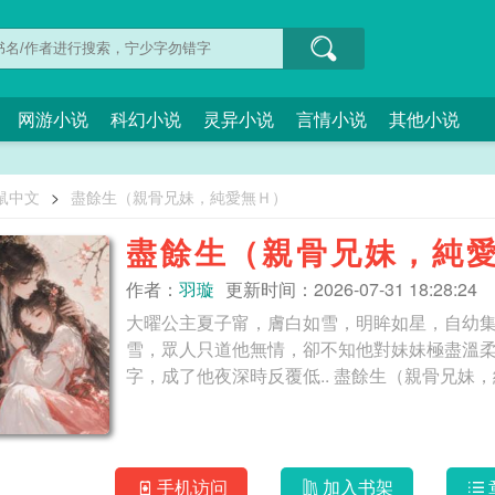
网游小说
科幻小说
灵异小说
言情小说
其他小说
鼠中文
>
盡餘生（親骨兄妹，純愛無Ｈ）
盡餘生（親骨兄妹，純
作者：
羽璇
更新时间：2026-07-31 18:28:24
大曜公主夏子甯，膚白如雪，明眸如星，自幼
雪，眾人只道他無情，卻不知他對妹妹極盡溫
字，成了他夜深時反覆低.. 盡餘生（
手机访问
加入书架