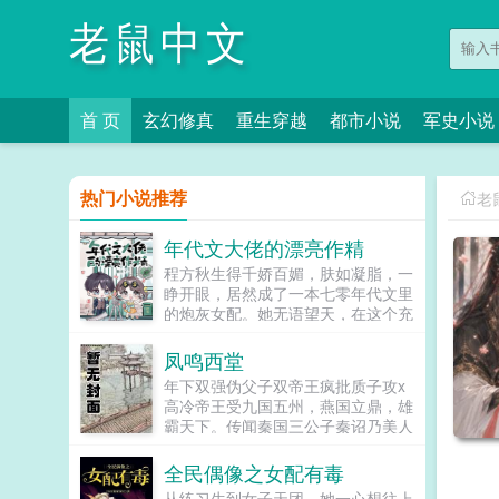
老鼠中文
首 页
玄幻修真
重生穿越
都市小说
军史小说
热门小说推荐
老
年代文大佬的漂亮作精
程方秋生得千娇百媚，肤如凝脂，一
睁开眼，居然成了一本七零年代文里
的炮灰女配。她无语望天，在这个充
满限制的时代，她只想当条咸鱼，拿
着便宜老公的丰厚工资买买买，顺便
凤鸣西堂
再好好享受宽肩窄腰，冷峻帅气...
年下双强伪父子双帝王疯批质子攻x
高冷帝王受九国五州，燕国立鼎，雄
霸天下。传闻秦国三公子秦诏乃美人
之子，最不得宠。秦国式微，为表忠
心，便将他送去燕国作质子。几渡春
全民偶像之女配有毒
秋，万里霜寒。秦诏乖顺，颇得燕王
从练习生到女子天团，她一心想往上