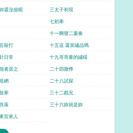
妳還沒撿呢
三太子初現
七初牽
十一啊聲二重奏
言敲打
十五這 還算繡品嗎
針日常
十九哥哥畫的繡樣
能者居之
二十四微悸
暗網
二十八試探
餘寒
三十二戲兄
跌落
三十六妳就是妳
東宮來人