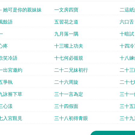
－她可是你的親妹妹
一文房四寶
二這紙
風餘語
五習花之道
六口舌
一
九月落一隅
十暗試
心疼
十三嘴上功夫
十四冷
歡笑冷語
十七何必循規
十八練
一出宮邀約
二十二兄妹初行
二十三
五爭執
二十六周旋
二十七
九詠簷下草
三十一言為定
三十一
三心漾
三十四假面
三十五
七入宮覲見
三十八初得青眼
三十九