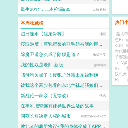
掉了抑制剂，处理掉了一直在烦她的
alpha，脆弱的靠进了易璟怀里璟
重生2011，二本捡漏985
无醉春秋
璟，我难受。帮帮我1始终1v12超听
话小狗攻amp主人级别涩涩的诱受3
女a无挂件2023725文案已截图备
热门
本周收藏榜
份。...
煦日逢雨【姐弟骨科】
路人甲
浦浦
色Ple
寝取魅魔！巨乳肥臀的羽毛姐被我的巨棒寝取干出阿黑颜
么用
大佬胖
除魔卫道怎么成了除膜慰道？
Koisheep
乐福不受
子都选
（1V多
我的性奴是老师-新版
godopo
h）
汉忠犬
骚母狗欠操了！侵犯户外露出系福利姬
H）
被我这个富少包养的东北丝袜老骚娘们（无绿改）
西陵吹雨
新乱伦一家亲（无绿改）
超能逗士
佚名
在丰乳肥臀连裤袜异世界生活的故事
阴茎长短决定人权的城市
ndbxhel9k47om
情话微甜
败北者的雌堕协议~我的身体变成了APP支配的雌肉玩具~