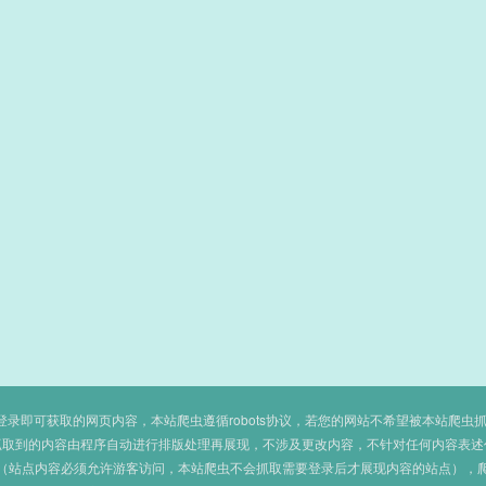
即可获取的网页内容，本站爬虫遵循robots协议，若您的网站不希望被本站爬虫抓取，可
抓取到的内容由程序自动进行排版处理再展现，不涉及更改内容，不针对任何内容表述
（站点内容必须允许游客访问，本站爬虫不会抓取需要登录后才展现内容的站点），