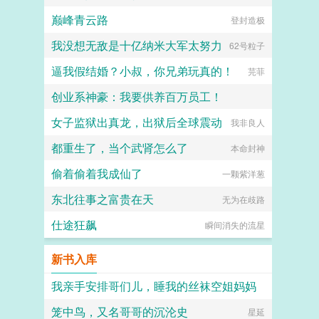
巅峰青云路
登封造极
我没想无敌是十亿纳米大军太努力
62号粒子
逼我假结婚？小叔，你兄弟玩真的！
芫菲
创业系神豪：我要供养百万员工！
女子监狱出真龙，出狱后全球震动
飞翔的烤乳猪
我非良人
都重生了，当个武肾怎么了
本命封神
偷着偷着我成仙了
一颗紫洋葱
东北往事之富贵在天
无为在歧路
仕途狂飙
瞬间消失的流星
新书入库
我亲手安排哥们儿，睡我的丝袜空姐妈妈
笼中鸟，又名哥哥的沉沦史
hhkdesu
星延