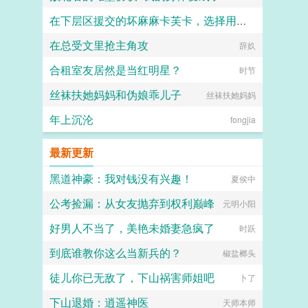
在下层区援交的坏麻麻卡芙卡，选择用丝袜美足将抱着她的肥腻肉臀狠狠内射的少年调教成她的舔脚公狗
小怪兽
在总受文里抢主角攻
石子
辞奺
合租室友居然是当红明星？
时节
丝袜扶她妈妈和伪娘乖儿子
丝袜扶她妈妈
年上沉沦
fongjia
最新更新
黑道神豪：我对钱没有兴趣！
夏侯中
公考捡漏：从女友抛弃到权利巅峰
元明小阳
好男人不当了，美艳未婚妻急疯了
时跃
到底谁教你这么当新兵的？
椒盐榔头
徒儿你已无敌了，下山祸害师姐吧
卜了
下山退婚：逍遥神医
天师本师