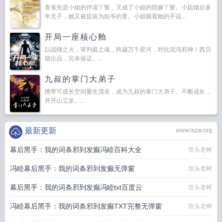
青雀先是小姐的伴读丫鬟，又成了小姐的陪嫁丫鬟。小姐婚后多
年无子，她又被提拔为姑爷的妾。小姐握着她的手说...
开局一座核心舱
以战锤之火，审判庭之魂，跨越万千星河，对抗混沌邪神！西贝
猫出品，完本保证。...
九叔的掌门大弟子
携带可成长空间重生清末，成为九叔的掌门大弟子。不断成长，
并开山立派。...
最新更新
www.lszw.org
幕后黑手：我的词条邪到发癫冯睦百科大全
坟头老树
冯睦幕后黑手：我的词条邪到发癫无弹窗
坟头老树
幕后黑手：我的词条邪到发癫冯睦txt百度云
坟头老树
冯睦幕后黑手：我的词条邪到发癫TXT完整无弹窗
坟头老树