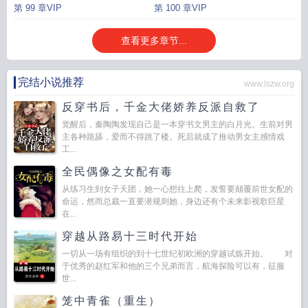
第 99 章VIP
第 100 章VIP
查看更多章节...
完结小说推荐
www.lszw.org
反穿书后，千金大佬娇养反派自救了
觉醒后，秦陶陶发现自己是一本穿书文男主的白月光。生前对男
主各种跪舔，爱而不得跳了楼。死后就成了推动男女主感情戏
工...
全民偶像之女配有毒
从练习生到女子天团，她一心想往上爬，发誓要颠覆前世女配的
命运，然而总裁一直要潜规则她，身边还有个未来影视歌巨星
在...
穿越从路易十三时代开始
一切从一场有组织的到十七世纪初欧洲的穿越试炼开始。 对
于优秀的赵红军和他的三个兄弟而言，航海探险可以有，征服
世...
笼中青雀（重生）