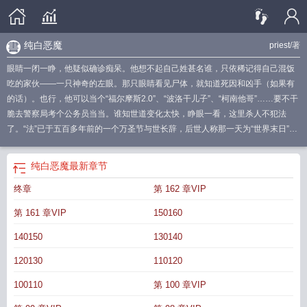
纯白恶魔
priest
/著
眼睛一闭一睁，他疑似确诊痴呆。他想不起自己姓甚名谁，只依稀记得自己混饭
吃的家伙——一只神奇的左眼。那只眼睛看见尸体，就知道死因和凶手（如果有
的话）。也行，他可以当个“福尔摩斯2.0”、“波洛干儿子”、“柯南他哥”……要不干
脆去警察局考个公务员当当。谁知世道变化太快，睁眼一看，这里杀人不犯法
了。“法”已于五百多年前的一个万圣节与世长辞，后世人称那一天为“世界末日”。
当然，人们总是夸大其词，世界好着呢，没有毁灭，毁灭的只有人类社会而已。
暗巷宜高歌。地狱宜狂欢。荒原茫茫，应有火种。化为灰烬后，我就是世界之
纯白恶魔
最新章节
王。热爱小动物的强迫症连环杀手攻vs病弱脑残受备注扫雷：1.主cp耽美，其他
终章
第 162 章VIP
人取向包括但不限于同性、异性、水仙、人外等。2.系列文，单本结束时可能存
在开放性结局、主cp关系未定、最终结局遥遥无期等情况，介意勿跳坑。3.以及
第 161 章VIP
150160
虽然是系列文，但作者不保证以后专注该系列，中途可能开小差。4.更新时间为
每天中午12:00，不保证日更，但保证作者不失踪，不更新会挂假条、或在前一章
140150
130140
“作者有话说”里说明。5.本故事纯属架空。6.封面自己瞎画的，凑合吧，不许笑
120130
110120
（非得笑少打几个哈）。
纯白恶魔免费阅读完整版
priest公认三大神书
纯白恶魔
晋江
纯白恶魔是he吗
纯白恶魔番外搬运
纯白恶魔霹雳书屋
纯白恶魔priest
纯
100110
第 100 章VIP
白恶魔priest全文
纯白恶魔全文免费阅读
纯白恶魔谁是受
纯白恶魔txt
纯白恶魔