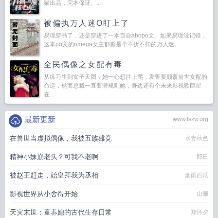
猫出品，完本保证。...
被偏执万人迷O盯上了
易璟穿书了，还是穿进了一本百合abopo文。如果易璟没记错，
这本po文的omega女主郁淼是个不折不扣的万人迷。...
全民偶像之女配有毒
从练习生到女子天团，她一心想往上爬，发誓要颠覆前世女配的
命运，然而总裁一直要潜规则她，身边还有个未来影视歌巨星
在...
最新更新
www.lszw.org
在兽世当虚拟偶像，我被五族雄竞
水青秋色
精神小妹崩老头？可我不老啊
郎日
被赵王赶走，始皇拜我为丞相
烟雨西瓜
影视世界从小舍得开始
山俪
天灾末世：童养媳的古代生存日常
郑怀夕