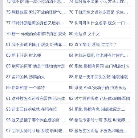
73 我不信 那一潭小泉涓涓不息地
74 我分辨不出来 小天才马上虚空
淌着泪
索敌
75 蝴蝶效应 紧咬不放的怪脾气成
76 干扰理性之道的东西是 求生本
年虫
能
77 菲特扑朔迷离的身份又增加了
78 你哥哥叫什么名字 观众 一口下
观众自
去发
79 榜一 你他的偷看菲特消息 观众
80 命运点 文中文
81 我不会试图摘月 观众 卧槽菲特
82 直至黎明 系统 过过年了
的素材
83 新卡开启 时老师
84 你就选我吧 时老师有时候也会
自闭一下
85 崩坏的原著 他是个怪物他肯定
86 系统 卧槽有男同 生门钥匙x1％
87 柔和的风 沸腾的火
88 那是一支不回头的箭 哇哦哇哦
89 崭新如雪 一个菲特
90 系统 A567先动手的 虫族永远
91 这种族怎么还没完蛋啊 论坛体
92 时寸瑾在头疼 论坛体x胡蜂军团
93 超出三任的成就 在吗在忙
94 系统 卧槽有鬼 蝴蝶效应之二
95 这又是捅了哪个狗血梗的窝 正
96 物理专家时寸瑾 系统 时老师您
直善良
是真的
97 阴阳大师时寸瑾 系统 听时老师
98 被改变的命运 不要温和地走进