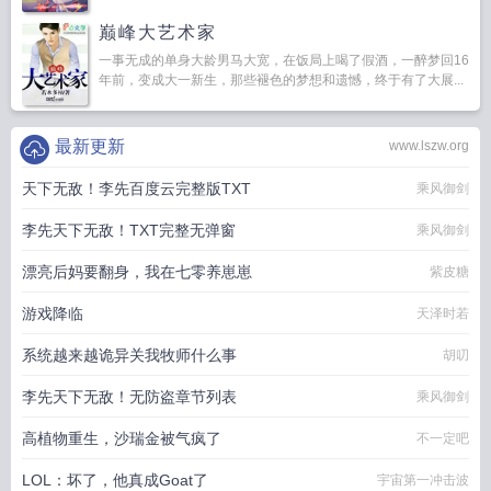
巅峰大艺术家
一事无成的单身大龄男马大宽，在饭局上喝了假酒，一醉梦回16
年前，变成大一新生，那些褪色的梦想和遗憾，终于有了大展...
最新更新
www.lszw.org
天下无敌！李先百度云完整版TXT
乘风御剑
李先天下无敌！TXT完整无弹窗
乘风御剑
漂亮后妈要翻身，我在七零养崽崽
紫皮糖
游戏降临
天泽时若
系统越来越诡异关我牧师什么事
胡叨
李先天下无敌！无防盗章节列表
乘风御剑
高植物重生，沙瑞金被气疯了
不一定吧
LOL：坏了，他真成Goat了
宇宙第一冲击波