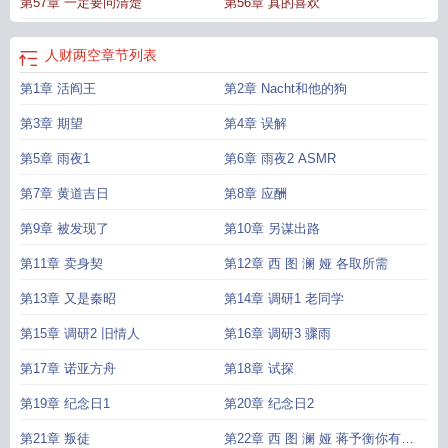
第57章 一定要问清楚
第56章 真的喜欢
确生肖
肝移植人财两空
人财两空是什么生肖
人财两空是什么意思
人财两空拼
音
我让未婚妻人财两空
人财两空是成语吗
人财两空的病该不该治
人财两空图
片大全大图
人财两空是不是成语
人财两空打三个数字
钱财两空还是人财两
人财两空
章节列表
空
人财两空by律衫羊txt
人财两空的反义词
克罗恩到最后是不是都人财两空
人
第1章 活阎王
第2章 Nacht和他的狗
财两空的意思解释
人财两空图片
人财两空暗示什么
前空后空人财两空
人财两
空正确生肖
肺腺癌晚期人财两空
人财两空by律衫羊
财神爷坐东朝西
人财两空
第3章 期望
第4章 误解
形容什么动物
人财两空是人没了吗
第5章 雨夜1
第6章 雨夜2 ASMR
第7章 黄道吉日
第8章 应酬
第9章 被发现了
第10章 另谋出路
第11章 卖身契
第12章 西 图 澜 娅 各取所需
第13章 又是秦昭
第14章 调研1 老同学
第15章 调研2 旧情人
第16章 调研3 骤雨
第17章 诺亚方舟
第18章 试探
第19章 纪念日1
第20章 纪念日2
第21章 叛徒
第22章 西 图 澜 娅 蒋予衡你有病