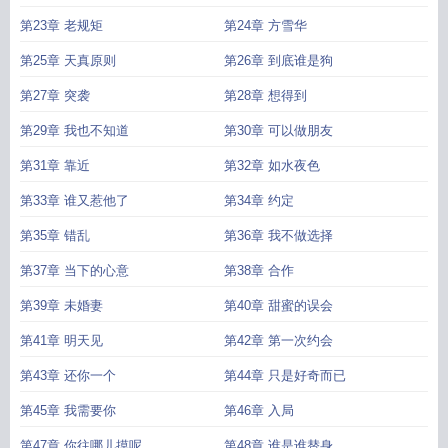
吧
第23章 老规矩
第24章 方雪华
第25章 天真原则
第26章 到底谁是狗
第27章 突袭
第28章 想得到
第29章 我也不知道
第30章 可以做朋友
第31章 靠近
第32章 如水夜色
第33章 谁又惹他了
第34章 约定
第35章 错乱
第36章 我不做选择
第37章 当下的心意
第38章 合作
第39章 未婚妻
第40章 甜蜜的误会
第41章 明天见
第42章 第一次约会
第43章 还你一个
第44章 只是好奇而已
第45章 我需要你
第46章 入局
第47章 你往哪儿摸呢
第48章 谁是谁替身