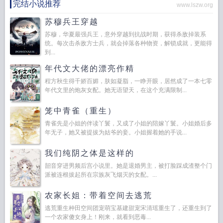
完结小说推荐
www.lszw.org
苏穆兵王穿越
苏穆，华夏最强兵王，意外穿越到抗战时期，获得杀敌掉装系
统。每次击杀敌方士兵，就会掉落各种物资，解锁成就，更能得
到...
年代文大佬的漂亮作精
程方秋生得千娇百媚，肤如凝脂，一睁开眼，居然成了一本七零
年代文里的炮灰女配。她无语望天，在这个充满限制...
笼中青雀（重生）
青雀先是小姐的伴读丫鬟，又成了小姐的陪嫁丫鬟。小姐婚后多
年无子，她又被提拔为姑爷的妾。小姐握着她的手说...
我们纯阴之体是这样的
韶音穿进男频后宫小说里。她是退婚男主，被打脸踩成渣整个门
派被连根拔起所在宗族灰飞烟灭的女配。...
农家长姐：带着空间去逃荒
逃荒重生种田空间团宠萌宝基建甜宠宋清瑶重生了，还重生到了
一个农家傻女身上！刚来，就看到恶毒...