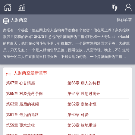
人财两空
律衫羊
/著
秦昭有一个秘密：他在网上给人当狗蒋予衡也有个秘密：他在网上养了条狗控制
欲强且闷骚的攻x口嫌体直且怂包的受覆面擦边主播x狂热榜一大哥NachtxNacht
的狗白天，他们在公司斗智斗勇，针锋相对。一个是空降的冷面太子爷，大肆裁
员，刀刀见血；一个是人精销售部总监，圆滑世故，八面玲珑。晚上，不知道对
方身份的二人在直播间里打得火热，不知天地为何物。一个是覆面擦边主播
Nacht，性感大胆，神秘撩人；一个是榜一大哥“Nacht的狗”，弹幕发疯，挥金如
土。直到双方身份掉马——秦昭发现自己不仅悲催地爱上了老板，还真金白银地
人财两空
最新章节
给他打赏了三十万。蒋予衡表示：钱是我的，人也别想逃。最终，人财两空，却
第67章 心甘情愿
第66章 病人的特权
心甘情愿。
人财两空打一准确生肖
人财两空反义词
财神爷做东朝西
人财两空的
人指的是
人财两空怎么用
借出去的钱你会人财两空
人财两空啥意思?
主动脉夹
第65章 对象是蒋予衡
第64章 没想过离开
层术后人财两空
人财两空下一句是什么
人财两空的经典句子
人财两空的白血病
种类
人财两空怎么解释
人财两空打一正确生肖
人财两空的拼音
人财两空空前
第63章 最后的视频
第62章 定格永恒
面一句歇后语
癌症最后是不是人财两空
人财两空歇后语
人财两空有病就别治
第61章 最后的退路
第60章 可爱
了
人财两空打一个生肖
人财两空是什么感觉
重症胰腺炎进icu人财两空
人财两
空打一数字
人财两空的同义词
人财两空造句
人财两空什么意思
人财两空的近
第59章 覆水难收
第58章 故地重游
义词
人财两空比喻什么动物
人财两空一身绿
人财两空打一动物
人财两空最正