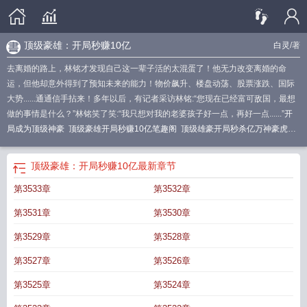
顶级豪雄：开局秒赚10亿
白灵
/著
去离婚的路上，林铭才发现自己这一辈子活的太混蛋了！他无力改变离婚的命
运，但他却意外得到了预知未来的能力！物价飙升、楼盘动荡、股票涨跌、国际
大势......通通信手拈来！多年以后，有记者采访林铭:“您现在已经富可敌国，最想
做的事情是什么？”林铭笑了笑:“我只想对我的老婆孩子好一点，再好一点......”
开
局成为顶级神豪
顶级豪雄开局秒赚10亿笔趣阁
顶级雄豪开局秒杀亿万神豪虎
汉
顶级神豪级别
顶级豪雄开局秒赚10亿林铭免费阅读第1088章
开局顶级豪
门
开局就是顶级大剑豪
顶级豪雄开局秒赚10亿的免费阅读 最新章节 无弹窗
开
顶级豪雄：开局秒赚10亿
最新章节
局20辆顶级豪车
开局顶级账号
开局秒杀亿万
顶级豪雄开局秒赚10亿林铭
神豪
第3533章
第3532章
开局秒杀
顶级神豪的境界划分
顶级雄豪开局必杀技能
开局豪华
神豪开局秒杀
豪华邮轮
顶级豪雄开局秒赚10亿的免费阅读林铭陈佳
顶级雄豪
顶级豪雄开局秒
第3531章
第3530章
赚10亿林铭txt
顶级豪雄开局秒赚10亿在线阅读
开局就顶级的
顶级神豪 选
顶级
神豪最高境界
顶级豪雄开局秒赚10亿林铭免费阅读
顶级神豪人物
顶级豪雄开局
第3529章
第3528章
秒赚10亿的免费阅读
顶级豪雄开局秒赚10亿 娃娃奴
开局顶级豪门美国
神豪开
第3527章
第3526章
局秒杀豪华游轮
顶级豪雄开局秒赚10亿林铭陈佳
顶级豪雄开局秒赚10亿
顶级
豪雄开局秒赚10亿的
顶级豪雄开局秒赚10亿最新章节更新
第3525章
第3524章