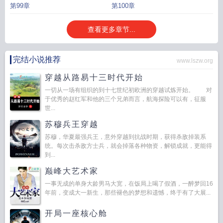
第99章
第100章
查看更多章节...
完结小说推荐
www.lszw.org
穿越从路易十三时代开始
一切从一场有组织的到十七世纪初欧洲的穿越试炼开始。 对
于优秀的赵红军和他的三个兄弟而言，航海探险可以有，征服
世...
苏穆兵王穿越
苏穆，华夏最强兵王，意外穿越到抗战时期，获得杀敌掉装系
统。每次击杀敌方士兵，就会掉落各种物资，解锁成就，更能得
到...
巅峰大艺术家
一事无成的单身大龄男马大宽，在饭局上喝了假酒，一醉梦回16
年前，变成大一新生，那些褪色的梦想和遗憾，终于有了大展...
开局一座核心舱