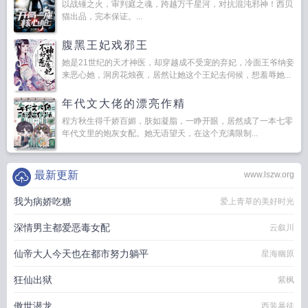
以战锤之火，审判庭之魂，跨越万千星河，对抗混沌邪神！西贝
猫出品，完本保证。...
腹黑王妃戏邪王
她是21世纪的天才神医，却穿越成不受宠的弃妃，冷面王爷纳妾
来恶心她，洞房花烛夜，居然让她这个王妃去伺候，想羞辱她...
年代文大佬的漂亮作精
程方秋生得千娇百媚，肤如凝脂，一睁开眼，居然成了一本七零
年代文里的炮灰女配。她无语望天，在这个充满限制...
最新更新
www.lszw.org
我为病娇吃糖
爱上青草的美好时光
深情男主都爱恶毒女配
云叙川
仙帝大人今天也在都市努力躺平
星海幽原
狂仙出狱
紫枫
傲世潜龙
西装暴徒