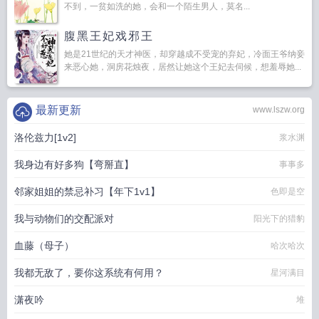
不到，一贫如洗的她，会和一个陌生男人，莫名...
腹黑王妃戏邪王
她是21世纪的天才神医，却穿越成不受宠的弃妃，冷面王爷纳妾
来恶心她，洞房花烛夜，居然让她这个王妃去伺候，想羞辱她...
最新更新
www.lszw.org
洛伦兹力[1v2]
浆水渊
我身边有好多狗【弯掰直】
事事多
邻家姐姐的禁忌补习【年下1v1】
色即是空
我与动物们的交配派对
阳光下的猎豹
血藤（母子）
哈次哈次
我都无敌了，要你这系统有何用？
星河满目
潇夜吟
堆