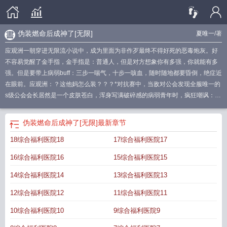
伪装燃命后成神了[无限]
夏唯一
/著
应观洲一朝穿进无限流小说中，成为里面为非作歹最终不得好死的恶毒炮灰。好
不容易觉醒了金手指，金手指是：普通人，但是对方想象你有多强，你就能有多
强。但是要带上病弱buff：三步一喘气，十步一咳血，随时随地都要昏倒，绝症近
在眼前。应观洲：？这他妈怎么装？？？*对抗赛中，当敌对公会发现全服唯一的
s级公会会长居然是一个皮肤苍白，浑身写满破碎感的病弱青年时，疯狂嘲讽：
“这是哪里来的小白兔？”“一个病秧子，也能当s级公会的会长吗？”在应观洲咳
血，几乎昏迷时，敌对公会更是狂笑不已，自大地将赌盘抬到了惊人的高赔率，
伪装燃命后成神了[无限]
最新章节
赌应观洲十死无生。然而，直播间却炸了。“wtf他怎么又吐血了！对手快跑！”“卧
18综合福利医院18
17综合福利医院17
槽，他这次又要整什么大的啊？！上次他吐血后，召唤出了s级怪物，这次又是什
么？！”“我现在只要看到他吐血，我就ptsd犯了，谁懂被最强boss碾压全场的恐
16综合福利医院16
15综合福利医院15
惧……”对手：？你们都在说什么？？？而应观洲在反派惊疑不定的眼神中，猝然
吐出一口血，以血为阵，漂亮的眼睛一弯，淡淡地道：“副本第一守则：能量守恒
14综合福利医院14
13综合福利医院13
定律。凡代价越大，力量自然也就越大。”“我的技能是——燃命。”对手脸色大
12综合福利医院12
11综合福利医院11
变。而应观洲一边淡定地哇啦哇啦吐血，一边在内心疯狂嘶吼。信啊！都他妈给
我信啊！！！*应观洲成为恶毒炮灰是有原因的。他生性恶劣、睚眦必报，脸有多
10综合福利医院10
9综合福利医院9
美，心有多狠，为了活下去，他不择手段。无论是观众还是队友，所有人被他的