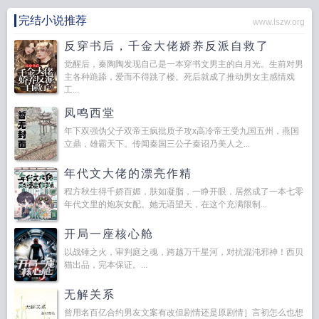
并管理异能者们。并且，被赋予了一个绝密使命：阻止那三位天选之子，在拯救
完结小说推荐
www.lszw.org
世界之前，先把世界炸了！应雪声：）-应雪声的日常：阻止主角a的爆炸艺术：
“祖宗！这栋楼是文物！不能炸！”拦住主角b的怪物被动狂化：“美人！那是boss
反穿书后，千金大佬娇养反派自救了
老巢！离他们远点求求了！”拆穿主角c的萌新伪装：“大佬！别演了！这boss你十
觉醒后，秦陶陶发现自己是一本穿书文男主的白月光。生前对男
年前就单刷过吧？！”最后，拿着小本本疯狂记录：“今日队友造成的副本经济损
主各种跪舔，爱而不得跳了楼。死后就成了推动男女主感情戏
工...
失：三千万…心好累。”当桀骜不驯的bking、能被动控制怪物的美人、装萌新的
大佬齐齐挑眉：“哦？就凭你？一个‘普通人’，也想收编我们？”应雪声呵呵一笑，
凤鸣西堂
缓缓掏出了那份标注着“thaumiel”的最高等级危险收容物。“那凭这个，够不够？”
年下双强伪父子双帝王疯批质子攻x高冷帝王受九国五州，燕国
“或者，你们想亲自‘体验’一下，被收容的滋味？”是的，应雪声“平平无奇”，却有
立鼎，雄霸天下。传闻秦国三公子秦诏乃美人之...
着国家唯一指定收容权限。收容对象不限于副本怪物，也针对异能者。——而所
有异常副本与异能者，都无法逃离应雪声的收容囚笼，金手指都将被应雪声收
年代文大佬的漂亮作精
缴，并臣服于他。应雪声是他们所有人的“长官”。＃收编还是收容，选一个吧狗崽
程方秋生得千娇百媚，肤如凝脂，一睁开眼，居然成了一本七零
子们：）＃代表国家收编你x，训狗实录√*thaumiel:用于收容或抵消其他高度危险
年代文里的炮灰女配。她无语望天，在这个充满限制...
的异常。它们本身就是强大的异常，但被“以毒攻毒”地利用。*表面平平无奇老妈
子，实则团宠苏爽控场大美人受，主角中心
伪装燃命后成神了无限
伪装一下
伪
开局一座核心舱
装燃命后成神了无限txt百度
伪装成什么
伪装成o
伪装燃命后成神了[无限
伪装
以战锤之火，审判庭之魂，跨越万千星河，对抗混沌邪神！西贝
燃命后成神了无限免费阅读
伪装着身份
伪装燃命后成神了无限作者夏唯一
伪装
猫出品，完本保证。...
起来
无解关系
曾用名百亿合约男友文案有改但剧情还是原剧情］言初怎么也想