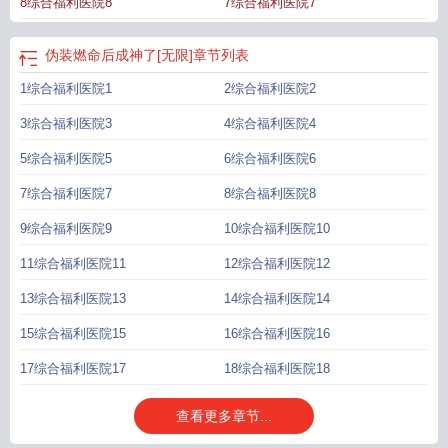
8综合福利医院8
7综合福利医院7
谎言骗得团团转，被他玩弄于股掌之间。然而——傲娇毒舌的s级天赋队友绝望落
泪：“你为什么宁可牺牲自己，也不愿意依赖我们？！”全服财力最高的治愈系牧师
眼眸深深，“我把我所有的治疗系宝物都给你，你若死了，我绝不独活。”成长流龙
伪装燃命后成神了[无限]
章节列表
傲天主角更是被刺激得当场黑化，眼神阴鸷：“我终有一天会让所有伤害过你的
1综合福利医院1
2综合福利医院2
人，碎尸万段。”应观洲所在的公会里，所有会员更是哭着求他别再为他们燃命
了，而自己卷生卷死，得来的积分宝物不要命地全丢给应观洲。仿佛看护宝物的
3综合福利医院3
4综合福利医院4
狰狞龙群，无数风霜雪雨，刀山火海，只为护他一人周全。莫名其妙被推成副本
之神、被一堆人包围的应观洲头昏脑涨。不是，谁在乎你们了？我是恶毒炮灰
5综合福利医院5
6综合福利医院6
啊！！！＃我真的没有为你们燃命，怎么没有人信我呢？：）——病弱苏，以为
7综合福利医院7
8综合福利医院8
自己超级大坏蛋，但是被其他人疯狂溺爱的·受一款骗子美人反派（？）受，团宠
微万人迷倾向，大男主（？）爽文，攻暂未定文案记录于2025.1.15，已截屏——
9综合福利医院9
10综合福利医院10
预收《我给无限流主角们发编制》——无限流世界崩坏，恐怖副本疯狂入侵现
11综合福利医院11
12综合福利医院12
实。人类危在旦夕，急需救世主。好消息是，救世主来了，并且不止一个；坏消
息是，救世主根本不在乎人类死活，只一味沉浸在自己的艺术里，凑一块堪比灭
13综合福利医院13
14综合福利医院14
世副本。主角a：天选之子，传说中的无限流bking，骚操作与炸副本齐飞；主角
15综合福利医院15
16综合福利医院16
b：笨蛋美人，传说中的无限流万人迷，怪物们因他陷入狂化；主角c：满级大
佬，传说中的重返新手村系列，酷爱扮猪吃老虎啪啪打脸小反派；而应雪声，则
17综合福利医院17
18综合福利医院18
意外卷入这场灭世级风暴。没有异能，没有光环，开局直面地狱难度。只是一个
平平无奇普通人……吗？-20xx年，无限副本入侵现实，国家紧急成立了对副本专
查看更多章节...
攻基金会，用于收容各高危副本产物。目标简单而崇高：阻止副本入侵现实，保
护全体人类。应雪声平平无奇，却在那一年被选为基金会会长，负责回收副本，