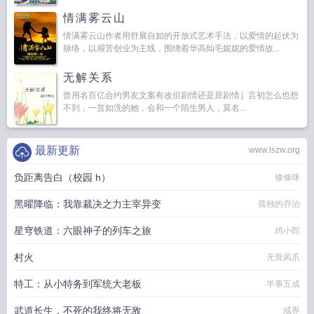
情满雾云山
情满雾云山作者用舒展自如的开放式艺术手法，以爱情的起伏为
脉络，以艰苦创业为主线，围绕着华高灿毛妮妮的爱情故...
无解关系
曾用名百亿合约男友文案有改但剧情还是原剧情］言初怎么也想
不到，一贫如洗的她，会和一个陌生男人，莫名...
最新更新
www.lszw.org
负距离告白（校园 h）
修修咪
黑曜降临：我靠裁决之力主宰异变
孤独的乔治
星穹铁道：六眼神子的列车之旅
鸡小郎
村火
无骨凤爪
特工：从小特务到军统大老板
半事五成
武道长生，不死的我终将无敌
戒界