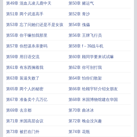
第49章 混血儿凌儿鹿中天
第50章 赌运气
第51章 两个武道高手
第52章 青沙
第53章 忘了问她们还是不是女孩
第54章 傀儡
第55章 你干嘛拍我那里
第56章 王牌飞行员
第57章 你想谋杀亲妻吗
第58章 f－39战斗机
第59章 用日语交流
第60章 顾同学要来试试嘛
第61章 有东西搁着我
第62章 你可别打我
第63章 装逼失败了
第64章 怕你们散架
第65章 两个人的秘密
第66章 给顾宇轩介绍女朋友
第67章 准备卖个几万亿
第68章 米国博物馆建在华国
第69章 去京都
第70章 曲冰冰
第71章 米国高层会议
第72章 晚会没兴趣
第73章 被拦在门外
第74章 花瓶