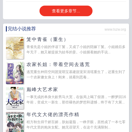
查看更多章节...
完结小说推荐
www.lszw.org
笼中青雀（重生）
青雀先是小姐的伴读丫鬟，又成了小姐的陪嫁丫鬟。小姐婚后多
年无子，她又被提拔为姑爷的妾。小姐握着她的手说...
农家长姐：带着空间去逃荒
逃荒重生种田空间团宠萌宝基建甜宠宋清瑶重生了，还重生到了
一个农家傻女身上！刚来，就看到恶毒...
巅峰大艺术家
一事无成的单身大龄男马大宽，在饭局上喝了假酒，一醉梦回16
年前，变成大一新生，那些褪色的梦想和遗憾，终于有了大展...
年代文大佬的漂亮作精
程方秋生得千娇百媚，肤如凝脂，一睁开眼，居然成了一本七零
年代文里的炮灰女配。她无语望天，在这个充满限制...