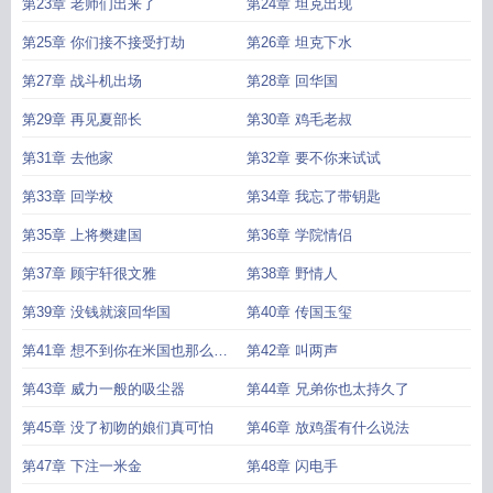
第23章 老师们出来了
第24章 坦克出现
第25章 你们接不接受打劫
第26章 坦克下水
第27章 战斗机出场
第28章 回华国
第29章 再见夏部长
第30章 鸡毛老叔
第31章 去他家
第32章 要不你来试试
第33章 回学校
第34章 我忘了带钥匙
第35章 上将樊建国
第36章 学院情侣
第37章 顾宇轩很文雅
第38章 野情人
第39章 没钱就滚回华国
第40章 传国玉玺
第41章 想不到你在米国也那么受
第42章 叫两声
欢迎
第43章 威力一般的吸尘器
第44章 兄弟你也太持久了
第45章 没了初吻的娘们真可怕
第46章 放鸡蛋有什么说法
第47章 下注一米金
第48章 闪电手