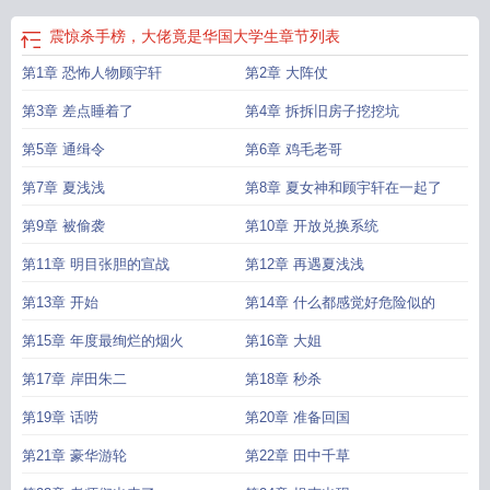
震惊杀手榜，大佬竟是华国大学生
章节列表
第1章 恐怖人物顾宇轩
第2章 大阵仗
第3章 差点睡着了
第4章 拆拆旧房子挖挖坑
第5章 通缉令
第6章 鸡毛老哥
第7章 夏浅浅
第8章 夏女神和顾宇轩在一起了
第9章 被偷袭
第10章 开放兑换系统
第11章 明目张胆的宣战
第12章 再遇夏浅浅
第13章 开始
第14章 什么都感觉好危险似的
第15章 年度最绚烂的烟火
第16章 大姐
第17章 岸田朱二
第18章 秒杀
第19章 话唠
第20章 准备回国
第21章 豪华游轮
第22章 田中千草