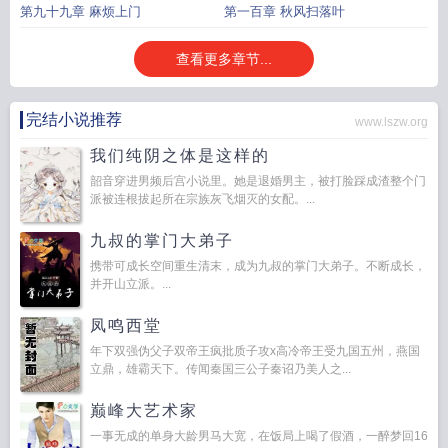
第九十九章 麻烦上门
第一百章 秋风扫落叶
查看更多章节...
完结小说推荐
www.lszw.org
我们纯阴之体是这样的
韶音穿进男频后宫小说里。她是退婚男主，被打脸踩成渣整个门
派被连根拔起所在宗族灰飞烟灭的女配。...
九叔的掌门大弟子
携带可成长空间重生清末，成为九叔的掌门大弟子。不断成长，
并开山立派。...
凤鸣西堂
年下双强伪父子双帝王疯批质子攻x高冷帝王受九国五州，燕国
立鼎，雄霸天下。传闻秦国三公子秦诏乃美人之...
巅峰大艺术家
一事无成的单身大龄男马大宽，在饭局上喝了假酒，一醉梦回16