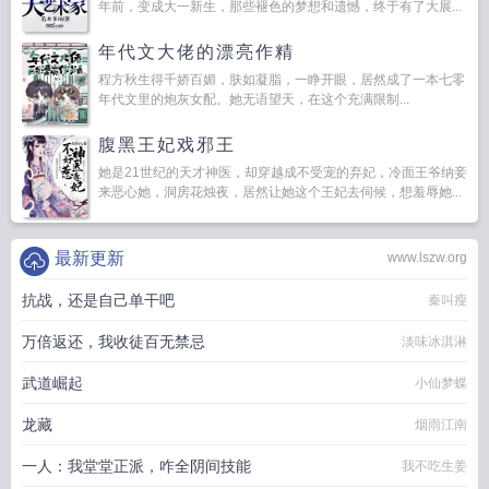
年前，变成大一新生，那些褪色的梦想和遗憾，终于有了大展...
年代文大佬的漂亮作精
程方秋生得千娇百媚，肤如凝脂，一睁开眼，居然成了一本七零
年代文里的炮灰女配。她无语望天，在这个充满限制...
腹黑王妃戏邪王
她是21世纪的天才神医，却穿越成不受宠的弃妃，冷面王爷纳妾
来恶心她，洞房花烛夜，居然让她这个王妃去伺候，想羞辱她...
最新更新
www.lszw.org
抗战，还是自己单干吧
秦叫瘦
万倍返还，我收徒百无禁忌
淡味冰淇淋
武道崛起
小仙梦蝶
龙藏
烟雨江南
一人：我堂堂正派，咋全阴间技能
我不吃生姜