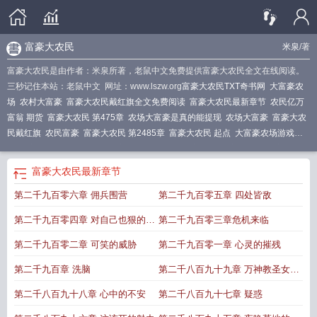
富豪大农民
米泉
/著
富豪大农民是由作者：米泉所著，老鼠中文免费提供富豪大农民全文在线阅读。
三秒记住本站：老鼠中文 网址：www.lszw.org
富豪大农民TXT奇书网
大富豪农
场
农村大富豪
富豪大农民戴红旗全文免费阅读
富豪大农民最新章节
农民亿万
富翁 期货
富豪大农民 第475章
农场大富豪是真的能提现
农场大富豪
富豪大农
民戴红旗
农民富豪
富豪大农民 第2485章
富豪大农民 起点
大富豪农场游戏领
红包
富豪大农民全文免费诗
富豪大农民 第2436章
农民大亨最新阅读
富豪大农
民TXT免费
富豪大农民第二季第一集
富豪大农民米泉TXT免费
农民大亨在线阅
富豪大农民
最新章节
读
富豪大农民TXT
富豪大农民 米泉
富豪大农民动漫免费观看
富豪大农民戴红
第二千九百零六章 佣兵围营
第二千九百零五章 四处皆敌
旗动画
富豪大农民免费完整版
农民大亨全文免费阅读
富豪大农民 第156章
富
豪大农民TXT书包网
农民大亨第二卷
农村大富翁
富豪大农民百度百科
富豪大
第二千九百零四章 对自己也狠的女
第二千九百零三章危机来临
农民米泉最新
大富豪大贫民
富豪大农民类似
农厂大富豪
富豪大农民 第2545
章
人
富豪大农民米泉
富豪大农场红包版
富豪大农民米泉著
富豪大农民全文免费
第二千九百零二章 可笑的威胁
第二千九百零一章 心灵的摧残
阅读
富豪大农民笔趣阁
富豪大农民笔趣阁在线阅读
农产大富翁
富豪大农民全
第二千九百章 洗脑
第二千八百九十九章 万神教圣女的
文TXT
农场大富豪红包
富豪大农民TXT百度
富豪大农民 第2426章
富豪大农民
txt
求食之路
第二千八百九十八章 心中的不安
第二千八百九十七章 疑惑