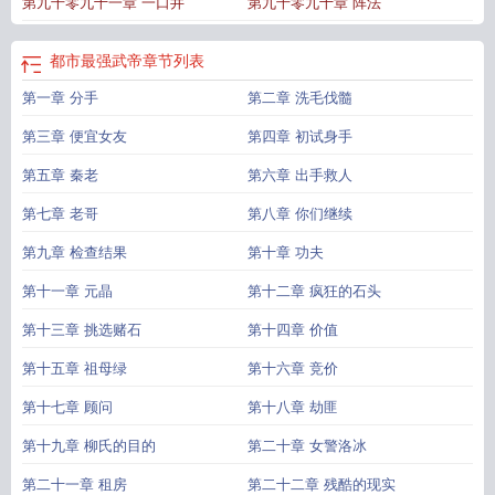
第九千零九十一章 一口井
第九千零九十章 阵法
物
都市最强武帝修炼划分
都市最强武帝境界划分详情
都市最强武帝 承诺过的
伤
都市最强武帝的免费阅读
都市最强武帝杨奇有几个女人
都市最强武帝主角介
绍
都市最强武帝境界
都市最强武帝几个女主
都市逍遥仙帝
都市最强武帝免费
都市最强武帝
章节列表
阅读全文
都市最强武帝八一中文网
都市最强武帝介绍
都市最强武帝修炼等
第一章 分手
第二章 洗毛伐髓
级
都市最强武帝全文免费
都市最强武帝杨奇老婆
都市最强武帝最
都市最强武
帝杨奇沈雨萱
都市最强武帝杨奇免费阅读 读书
最强武帝杨奇最新章节笔趣
第三章 便宜女友
第四章 初试身手
阁
都市最强武帝人物简介
都市最强武帝TXT
都市最强武帝吧
都市最强武帝百
度百科
第五章 秦老
都市之最强武帝
都市最强武帝免费
第六章 出手救人
都市最强武帝女主
都市最强武帝杨
奇境界划分
都市最强武帝全本
都市最强武帝点顶
都市最强武帝无弹窗笔趣
第七章 老哥
第八章 你们继续
阁
都市最强武帝TXT资源
都市最强武帝TXT全集
都市最强武帝zhui
都市最强武
帝TXT奇书网
都市双修神医
都市最强武帝TXT免费
都市最强武帝修为划分
都市
第九章 检查结果
第十章 功夫
最强武帝百科
都市最强武帝境界划分
第十一章 元晶
第十二章 疯狂的石头
第十三章 挑选赌石
第十四章 价值
第十五章 祖母绿
第十六章 竞价
第十七章 顾问
第十八章 劫匪
第十九章 柳氏的目的
第二十章 女警洛冰
第二十一章 租房
第二十二章 残酷的现实