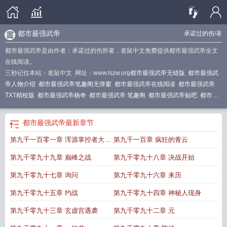
都市最强武帝
承诺过的伤
/著
都市最强武帝是由作者：承诺过的伤所著，老鼠中文免费提供都市最强武帝全文
在线阅读。
三秒记住本站：老鼠中文 网址：www.lszw.org
都市最强武帝无错版
都市最强武
帝人物介绍
都市最强武帝笔趣阁无弹窗
都市最强武帝在线阅读
都市最强武帝
TXT精校版
都市最强武帝杨奇
都市最强武帝 笔趣阁
都市最强武帝贴吧
都市最
强武帝好看吗
都市最强武帝有几个女主
都市最强武帝有几个女人
都市最最强武
帝
都市最强武帝1262章
都市最强武帝全集TXT
都市最强武帝完整版
都市最强
都市最强武帝
最新章节
武帝杨奇全文免费阅读
都市最强武帝杨奇正版
都市最强武帝 最新章节 无弹
第九千一百零一章 浑源掌控者大结
第九千一百章 疯狂的青云
窗
都市最强武帝杨奇笔趣阁
都市最强武帝最新章节笔趣阁
都市最强武帝杨奇几
个老婆
御天武帝
都市最强武帝最新章节
都市最强武帝杨奇最新
都市最强武帝
局
第九千零九十九章 巅峰之战
第九千零九十八章 决战开始
全文免费阅读
都市最强武帝TXT八零
都市最强武帝TXT八
修真仙帝重生都市
都
市最强武帝 百度百科
都市最强武帝等级
都市最强武帝主角
都市最强武帝杨奇
第九千零九十七章 询问
第九千零九十六章 来历
女主几个
都市最强武帝书旗网
都市最强武帝杨奇百度百科
都市最强武帝杨奇
第九千零九十五章 约战
第九千零九十四章 神秘人现身
TXT
都市最强武帝杨奇全集免费阅读
都市最强武帝杨奇修为划分
都市最强武帝
顶点
都市最强武帝女主几个
都市最强武帝等级划分
都市最强武帝TXT电子
第九千零九十三章 玄虚宫遇袭
第九千零九十二章 元
书
都市最强武帝5200
神级强者在都市
都市最强武帝笔趣阁
都市最强武帝人