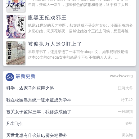
年前，变成大一新生，那些褪色的梦想和遗憾，终于有了大展...
腹黑王妃戏邪王
她是21世纪的天才神医，却穿越成不受宠的弃妃，冷面王爷纳妾
来恶心她，洞房花烛夜，居然让她这个王妃去伺候，想羞辱她...
被偏执万人迷O盯上了
易璟穿书了，还是穿进了一本百合abopo文。如果易璟没记错，
这本po文的omega女主郁淼是个不折不扣的万人迷。...
最新更新
www.lszw.org
科举，农家子的权臣之路
江河大爷
我在校园靠系统一证永证成为学神
特工42
被关女子监狱三年，我修炼成仙了
一只狸猫
凡尘飞仙
齐甲
灭世龙崽有什么错by雾矢翊番外
雾矢翊