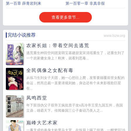
第一百章 薛青岩到来
第一百零一章 非真非假
查看更多章节...
完结小说推荐
www.lszw.org
农家长姐：带着空间去逃荒
逃荒重生种田空间团宠萌宝基建甜宠宋清瑶重生了，还重生到了
一个农家傻女身上！刚来，就看到恶毒...
全民偶像之女配有毒
从练习生到女子天团，她一心想往上爬，发誓要颠覆前世女配的
命运，然而总裁一直要潜规则她，身边还有个未来影视歌巨星
在...
凤鸣西堂
年下双强伪父子双帝王疯批质子攻x高冷帝王受九国五州，燕国
立鼎，雄霸天下。传闻秦国三公子秦诏乃美人之...
巅峰大艺术家
一事无成的单身大龄男马大宽，在饭局上喝了假酒，一醉梦回16