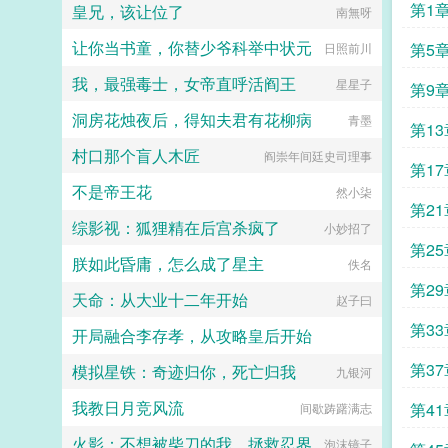
爱的质子攻x每天外冷内热宠溺带娃
了，看到无敌阳光开朗大狗狗了，哪
第1
皇兄，该让位了
南無呀
的后爹受后期装乖假寐豺狼帝王攻x
里能领养，阿祖！我也要养阿祖！！
高冷美强囚凤帝王受食用注意■时代
第三本读者C作者生活这么不如意，
让你当书童，你替少爷科举中状元
第5
日照前川
架春秋平行时期，称呼及势力地图有
一定要搞这么五毒俱全的角色？写不
私设。双方无任何亲缘关系，质子到
出来东西找个班上吧。还是读者
我，最强毒士，女帝直呼活阎王
星星子
第9
他国后，称国君为父王。■端水互宠
CMD，祖神，我可真该死啊！第四
相爱相杀年龄差7岁年下强强身心
本第五本第六本楚祖怎么样，虽然演
洞房花烛夜后，得知夫君有花柳病
青墨
1v1欢迎收藏作者鞠躬jpg其他预收
第13
的一般，但我改得还行吧？系统你知
（作者广告位3啵啵）■古耽戎马踏
道什么叫边缘角色吗？人气大爆角色
村口那个盲人木匠
阎崇年间廷史司理事
秋棠心狠手辣权臣攻x老谋深算谋士
算什么边缘角色啊！！！TIPS12100
第17
受权臣技能之伺候娇生惯养的公子哥
存稿箱吐章节，偶尔抽空改错字2警
不是帝王花
然小柒
儿。■古耽照我满怀冰雪忠犬糙汉暗
惕祖哥感情牌，他是个狠人3wb短不
第21
卫攻x狠戾变态王爷受被王爷一个巴
拉揪，随机掉落祖哥CG4论坛都会标
综影视：狐狸精在后宫杀疯了
小妙招了
掌扇爽了。■古耽误我秦楼约高冷闷
注发言时间，精确到秒，有用5是想
第25
骚大将军x骄扬富贵小少爷被老婆倒
简单尝试各种题材的产物，专栏预收
朕如此昏庸，怎么成了星主
佚名
追又放弃，将军等会，小祖宗哎！■
有各个题材，收收菜呗w...
第29
东幻众神审判日疯批大佬x高冷之花
天命：从大业十二年开始
赵子曰
为神清路的蓝星5s指挥长军官权昼，
遇到一个顶级疯批罪犯。想杀我？试
第33
开局融合李存孝，从攻略皇后开始
试接吻吗？■现耽第13个治疗师狂躁
失眠的霸总，被手段高超的pua心理
第37
模拟星铁：奇迹归你，死亡归我
愤怒的小疯子
九银河
治疗师狠狠拿捏。老婆把我的精神病
治成了恋爱脑...
我教日月竞风流
第41
间歇踌躇满志
火影：不想被柴刀的我，拯救忍界
泡沫镜子