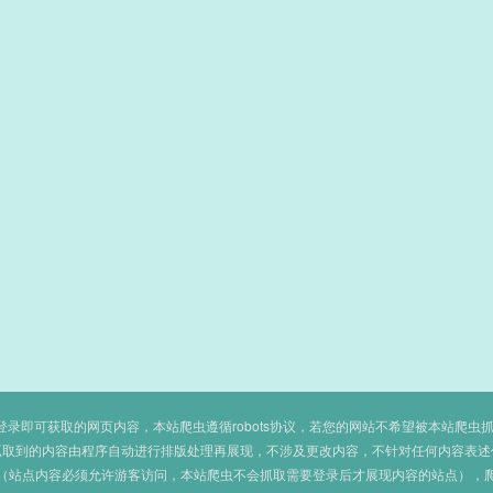
即可获取的网页内容，本站爬虫遵循robots协议，若您的网站不希望被本站爬虫抓取，可
抓取到的内容由程序自动进行排版处理再展现，不涉及更改内容，不针对任何内容表述
（站点内容必须允许游客访问，本站爬虫不会抓取需要登录后才展现内容的站点），