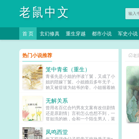
老鼠中文
首 页
玄幻修真
重生穿越
都市小说
军史小说
热门小说推荐
老
笼中青雀（重生）
青雀先是小姐的伴读丫鬟，又成了小
姐的陪嫁丫鬟。小姐婚后多年无子，
她又被提拔为姑爷的妾。小姐握着她
的手说青雀，你信我，将来你的孩子
就是我的孩子，我必不会亏待了你。
无解关系
青雀信了。她先后生下一女一儿，都
曾用名百亿合约男友文案有改但剧情
养在小姐膝下。姑爷步步高升，先做
还是原剧情］言初怎么也想不到，一
尚书，又做丞相，她的一双儿女日渐
贫如洗的她，会和一个陌生男人，莫
长大，女儿如花貌美，儿子才学过
名其妙地绑定了一场为期365天的财
人，人人都说，她的好日子要来了。
富交换。说白了就是他的钱进了她账
凤鸣西堂
可女儿被送去和番儿子被打断双腿的
户，她的钱进了他账户还转！不！
冬天，她也以嫉妒盗窃两重罪名，死
年下双强伪父子双帝王疯批质子攻x