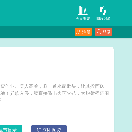
会员书架
阅读记录
注册
登录
检查作业。美人高冷，朕一首水调歌头，让其投怀送
流油！异族入侵，朕直接造出火药火铳，大炮射程范围
始
章节目录
立即阅读