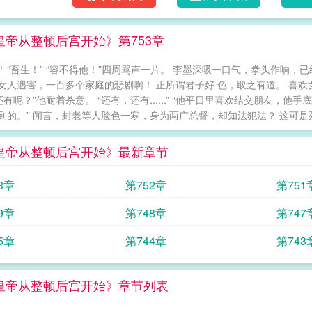
皇帝从整顿后宫开始》第753章
！“ “畜生！” “容不得他！”四周骂声一片。 李墨深吸一口气，拳头作
女人遇害，一百多个家庭的悲剧啊！ 正所谓君子好 色，取之有道。 喜
“还有呢？”他耐着杀意。 “还有，还有......” “他平日里喜欢结交朋
的。” 闻言，封老等人脸色一寒，身为两广总督，却知法犯法？ 这可是死罪！ “.
皇帝从整顿后宫开始》最新章节
3章
第752章
第751
9章
第748章
第747
5章
第744章
第743
皇帝从整顿后宫开始》章节列表