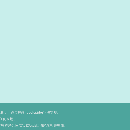
通过屏蔽novelspider字段实现。
任何立场。
爬虫程序会依据负载状态自动爬取相关页面。