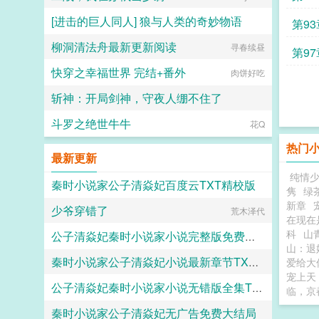
[进击的巨人同人] 狼与人类的奇妙物语
第93
柳洞清法舟最新更新阅读
荷叶蒸蛋
寻春续昼
第97
快穿之幸福世界 完结+番外
肉饼好吃
斩神：开局剑神，守夜人绷不住了
斗罗之绝世牛牛
半日奔波半日闲
花Q
热门
最新更新
纯情
秦时小说家公子清焱妃百度云TXT精校版
隽
绿
新章
少爷穿错了
荒木泽代
偶米粉
在现在
科
山青
公子清焱妃秦时小说家小说完整版免费阅读
山：退
秦时小说家公子清焱妃小说最新章节TXT下载
爱给大
偶米粉
宠上天
公子清焱妃秦时小说家小说无错版全集TXT
偶米粉
临，京
秦时小说家公子清焱妃无广告免费大结局
偶米粉