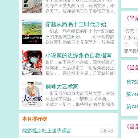
回！去！好消息对方是陆洺执，陆氏
在一个寒冷的夜。青雀死不瞑目。她
高冷帝王受九国五州，燕国立鼎，雄
集团太子爷，多金，年轻，人还帅。
想问一问她的小姐，她从小相伴，一
霸天下。传闻秦国三公子秦诏乃美人
坏消息这人脾气差，控制欲强，还打
起长大的小姐分明情分承诺历历在
之子，最不得宠。秦国式微，为表忠
《当
算趁机和她来场合约恋爱。...
目，为什么这样待她？为什么这样待
心，便将他送去燕国作质子。几渡春
穿越从路易十三时代开始
她的孩子们？重来一回，她已经是姑
秋，万里霜寒。秦诏乖顺，颇得燕王
“变态
一切从一场有组织的到十七世纪初欧
爷的侍妾，肚里才怀上女儿。上一世
宠溺，于及冠年放他归去。哪知三个
洲的穿越试炼开始。 对于优秀的
醉眼看她目不转睛的楚王，此生依旧
百多个
月后，他竟扫平障碍，弑父即位。自
赵红军和他的三个兄弟而言，航海探
紧盯着她。摸着还未隆起的小腹，她
此后狼子野心，昭然若揭三载风云变
了。 
险可以有，征服世界也可以有，然而
抛却礼义廉耻，上了楚王的榻。...
幻，他荡平七国，强灭五州，将河山
哪里得到
前提是通过五百名额的试炼…...
小说家的边缘角色自救指南
归化为一，却将精兵对准燕国。强破
宫门之日，未杀一名俘虏，未夺半只
楚祖上辈子是个小说家，因为通宵赶
《当
鸡犬。燕王端坐，临视睥睨，不怒而
稿猝死，死后绑定了「边缘角色修正
自威。二人对上视线，促狭中带着几
系统」。系统提出交易，只要楚祖能
分挑衅，金阶玉殿便生了寒。那凤目
扮演并修正那些被读者讨厌的边缘角
第75
微眯，仍循着旧日称呼，质问声凛
色，他就能重获新生。楚祖改人设是
巅峰大艺术家
冽，吾儿，如今可要杀了寡人？秦诏
吧？老擅长了！第一本读者A你可以
一事无成的单身大龄男马大宽，在饭
第74
俯身，骤然折膝跪了下去往日隐忍换
让反派降智，但你最好不要做梦觉得
局上喝了假酒，一醉梦回16年前，
作桀骜，锋锐眉眼经年淬炼，越发显
读者也会降智，很难懂吗？还是读者
变成大一新生，那些褪色的梦想和遗
得狠厉，但唇角柔情却化作了一抹
第74
A靠靠靠！早说是大佬的局中局中局
憾，终于有了大展拳脚的机会。当画
笑，未免舍不得。哦？宫城十里，凤
啊！！祖爹！对不起！是我说话太大
家，做导演，收藏古玩字画，...
冠霞帔，金银珠玉贯满箱，另有玺印
声了！！第二本读者B狗塑适可而
本月排行榜
一枚，权作信礼。儿臣秦诏笑的璀
止，就算你重复强调五百次他是可爱
《当
璨，忽又改了口，朕，是来迎娶您回
狗狗，但我只看到了一只舔狗，还是
综影视之杠上送子观音
九歌未央
家的。前期日常卖惨求宠博取父王怜
不会汪汪叫的那种。还是读者B起猛