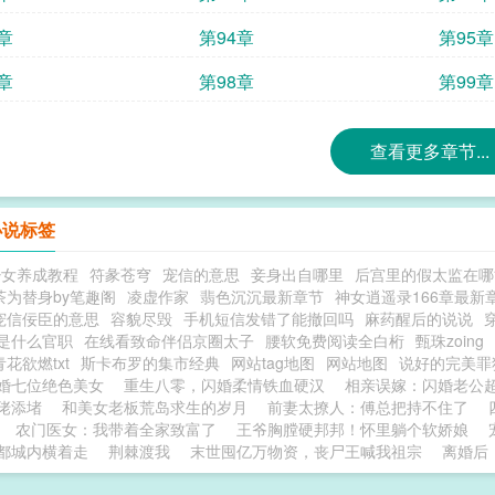
章
第94章
第95章
章
第98章
第99章
查看更多章节...
小说标签
少女养成教程
符彖苍穹
宠信的意思
妾身出自哪里
后宫里的假太监在哪
茶为替身by笔趣阁
凌虚作家
翡色沉沉最新章节
神女逍遥录166章最新
宠信佞臣的意思
容貌尽毁
手机短信发错了能撤回吗
麻药醒后的说说
是什么官职
在线看致命伴侣京圈太子
腰软免费阅读全白桁
甄珠zoing
花欲燃txt
斯卡布罗的集市经典
网站tag地图
网站地图
说好的完美罪
婚七位绝色美女
重生八零，闪婚柔情铁血硬汉
相亲误嫁：闪婚老公
佬添堵
和美女老板荒岛求生的岁月
前妻太撩人：傅总把持不住了
农门医女：我带着全家致富了
王爷胸膛硬邦邦！怀里躺个软娇娘
都城内横着走
荆棘渡我
末世囤亿万物资，丧尸王喊我祖宗
离婚后