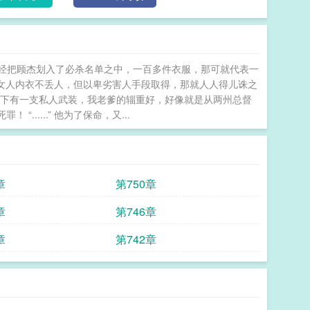
响，已经把顾杰划入了必杀名单之中，一百多件衣服，那可就代表一
欢女人内衣不丢人，但以卑劣害人手段取得，那就人人得儿诛之
友，他手底下有一支私人武装，我老爹的辎重好，好像就是从两州总督
.....” 他为了保命，又...
章
第750章
章
第746章
章
第742章