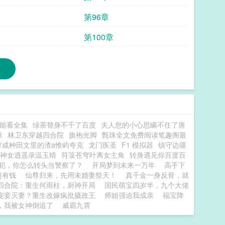
第96章
第100章
能看全集
绿茶替身不干了百度
夫人您的小心思瞒不住了唐
章
林卫东穿越四合院
旗袍光脚
甄珠全文免费阅读笔趣阁最
穿成种田文里的渣a惟屿夸克
龙门医圣
F1 模拟器
镇守边疆
神女逍遥录温玉晴
符箓苍穹叶离女主角
转身遇见你百度百
犯，你怎么转头当警察了？
开局梦到未来一万年
高手下
超有钱
仙尊归来，先用未婚妻祭天！
真千金一身反骨，就
四合院：重生何雨柱，厨神开局
国民萌宝四岁半，九个大佬
宠妾灭妻？重生改嫁疯批摄政王
师姐强迫我成亲
福宝降
，我被女神倒追了
威霸九霄