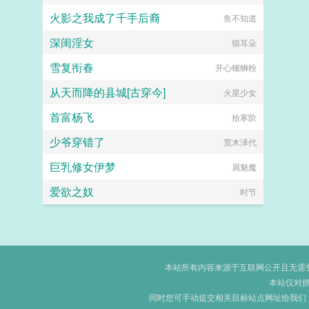
火影之我成了千手后裔
鱼不知道
深闺淫女
猫耳朵
雪复衔春
开心螺蛳粉
从天而降的县城[古穿今]
火星少女
首富杨飞
拾寒阶
少爷穿错了
荒木泽代
巨乳修女伊梦
屑魅魔
爱欲之奴
时节
本站所有内容来源于互联网公开且无需登录
本站仅对
同时您可手动提交相关目标站点网址给我们