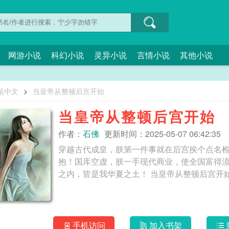
网游小说
科幻小说
灵异小说
言情小说
其他小说
鼠中文
>
当皇帝从整顿后宫开始
当皇帝从整顿后宫开始
作者：
石佛
更新时间：2025-05-07 06:42:35
穿越古代成皇，朕第一件事就在后宫挨个点名
抱！国库空虚，朕一手现代商业，使全国富得
之内，皆是我华夏之土！ 当皇帝从整顿后宫开
手机访问
加入书架