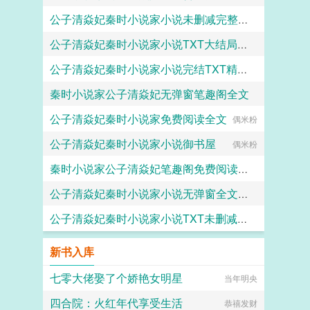
公子清焱妃秦时小说家小说未删减完整版TXT
偶米粉
公子清焱妃秦时小说家小说TXT大结局无弹窗
偶米粉
公子清焱妃秦时小说家小说完结TXT精校版
偶米粉
秦时小说家公子清焱妃无弹窗笔趣阁全文
偶米粉
公子清焱妃秦时小说家免费阅读全文
偶米粉
偶米粉
公子清焱妃秦时小说家小说御书屋
偶米粉
秦时小说家公子清焱妃笔趣阁免费阅读全文
公子清焱妃秦时小说家小说无弹窗全文阅读
偶米粉
公子清焱妃秦时小说家小说TXT未删减精校版
偶米粉
偶米粉
新书入库
七零大佬娶了个娇艳女明星
当年明央
四合院：火红年代享受生活
恭禧发财