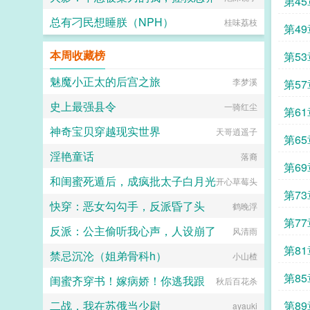
第45
总有刁民想睡朕（NPH）
桂味荔枝
第49
本周收藏榜
第53
魅魔小正太的后宫之旅
李梦溪
第57
史上最强县令
一骑红尘
第61
神奇宝贝穿越现实世界
天哥逍遥子
第65
淫艳童话
落裔
第69
和闺蜜死遁后，成疯批太子白月光
开心草莓头
第73
快穿：恶女勾勾手，反派昏了头
鹤晚浮
第77
反派：公主偷听我心声，人设崩了
风清雨
第81
禁忌沉沦（姐弟骨科h）
小山楂
第85
闺蜜齐穿书！嫁病娇！你逃我跟
秋后百花杀
二战，我在苏俄当少尉
第89
ayauki