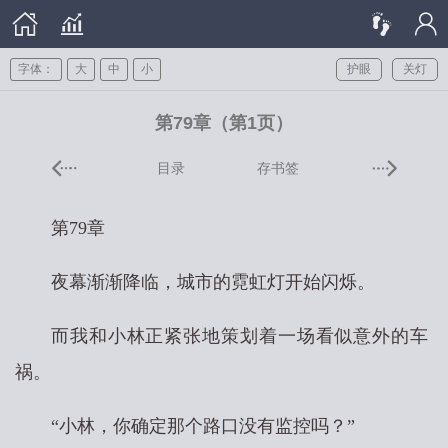
字体：
大
中
小
护眼
关灯
第79章（第1页）
目录
存书签
第79章
夜幕渐渐降临，城市的霓虹灯开始闪烁。
而我和小林正紧张地策划着一场看似意外的车
祸。
“小林，你确定那个路口没有监控吗？”