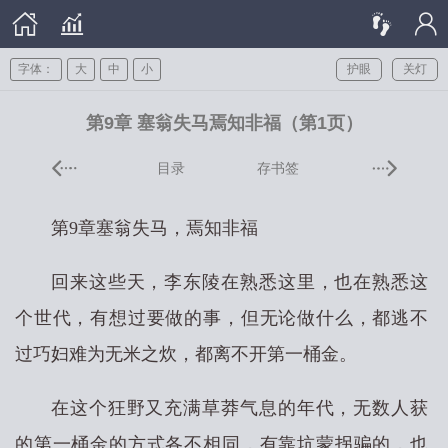
字体：
大
中
小
护眼
关灯
第9章 塞翁失马焉知非福（第1页）
目录
存书签
第9章塞翁失马，焉知非福
回来这些天，李东陵在熟悉这里，也在熟悉这
个世代，有想过要做的事，但无论做什么，都逃不
过巧妇难为无米之炊，都离不开第一桶金。
在这个狂野又充满草莽气息的年代，无数人获
的第一桶金的方式各不相同，有靠坑蒙拐骗的，也